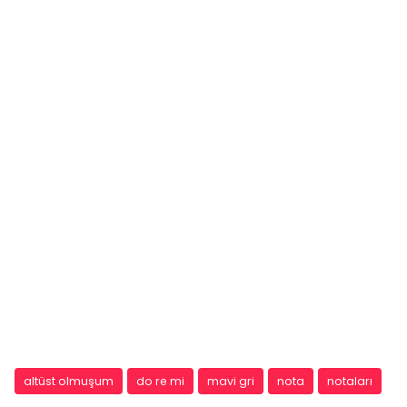
altüst olmuşum
do re mi
mavi gri
nota
notaları