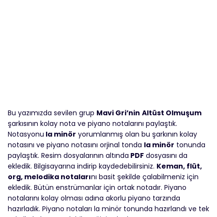
Bu yazımızda sevilen grup
Mavi Gri’nin
Altüst Olmuşum
şarkısının kolay nota ve piyano notalarını paylaştık.
Notasyonu
la minör
yorumlanmış olan bu şarkının kolay
notasını ve piyano notasını orjinal tonda
la minör
tonunda
paylaştık. Resim dosyalarının altında
PDF
dosyasını da
ekledik. Bilgisayarına indirip kaydedebilirsiniz.
Keman, flüt,
org, melodika notaları
nı basit şekilde çalabilmeniz için
ekledik. Bütün enstrümanlar için ortak notadır. Piyano
notalarını kolay olması adına akorlu piyano tarzında
hazırladık. Piyano notaları la minör tonunda hazırlandı ve tek