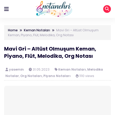
Home
Keman Notaları
Mavi Gri – Altüst Olmuşum
Keman, Piyano, Flüt, Melodika, Org Notası
Mavi Gri – Altüst Olmuşum Keman,
Piyano, Flüt, Melodika, Org Notası
yasemin
31.05.2023
Keman Notaları
,
Melodika
Notalar
,
Org Notaları
,
Piyano Notaları
1110 views