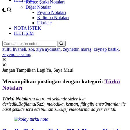
İLETİŞİM
Kürtçe Şarkı Notaları
Diğer Notalar
Piyano Notaları
Kalimba Notaları
Ukulele
NOTA İSTEK
İLETİŞİM
zülfü livaneli
,
zor
,
ziya aydıntan
,
zeynettin maraş
,
zeynep bastık
,
zeyenp casalini
,
Jangan Tampilkan Lagi
Ya, Saya Mau!
Menampilkan postingan dengan kategori:
Türkü
Notaları
Türkü Notaları
nı do re mi şeklinde sizler için
derledik.Bağlama(Saz), melodika, keman, flüt gibi enstrümanlar ile
basit şekilde icra edebilirsiniz.Solfej videolarına da yer verildi.