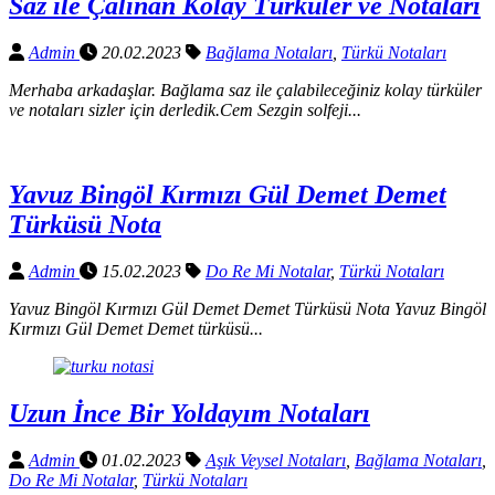
Saz ile Çalınan Kolay Türküler ve Notaları
Admin
20.02.2023
Bağlama Notaları
,
Türkü Notaları
Merhaba arkadaşlar. Bağlama saz ile çalabileceğiniz kolay türküler
ve notaları sizler için derledik.Cem Sezgin solfeji...
Yavuz Bingöl Kırmızı Gül Demet Demet
Türküsü Nota
Admin
15.02.2023
Do Re Mi Notalar
,
Türkü Notaları
Yavuz Bingöl Kırmızı Gül Demet Demet Türküsü Nota Yavuz Bingöl
Kırmızı Gül Demet Demet türküsü...
Uzun İnce Bir Yoldayım Notaları
Admin
01.02.2023
Aşık Veysel Notaları
,
Bağlama Notaları
,
Do Re Mi Notalar
,
Türkü Notaları