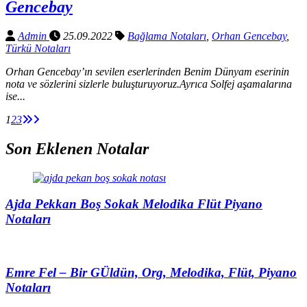
Gencebay
Admin
25.09.2022
Bağlama Notaları
,
Orhan Gencebay
,
Türkü Notaları
Orhan Gencebay’ın sevilen eserlerinden Benim Dünyam eserinin
nota ve sözlerini sizlerle buluşturuyoruz.Ayrıca Solfej aşamalarına
ise...
1
2
3
Son Eklenen Notalar
Ajda Pekkan Boş Sokak Melodika Flüt Piyano
Notaları
Emre Fel – Bir GÜldün, Org, Melodika, Flüt, Piyano
Notaları