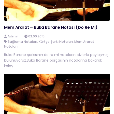
Mem Ararat – Buka Barane Notası (Do Re Mi)
Admin
02.09.2015
Bağlama Notaları
,
Kürtçe Şarkı Notaları
,
Mem Ararat
Notaları
Buka Barane şarkısının do re mi notalarını sizlerle paylaşmış
bulunuyoruz.Buka Barane parçasının notalarına bakarak
kolay...