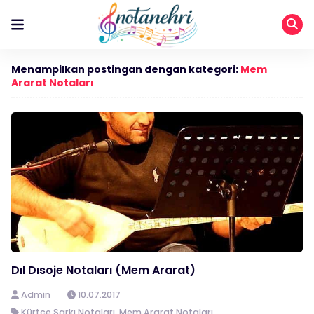
Menampilkan postingan dengan kategori:
Mem
Ararat Notaları
Dıl Dısoje Notaları (Mem Ararat)
Admin
10.07.2017
Kürtçe Şarkı Notaları
,
Mem Ararat Notaları