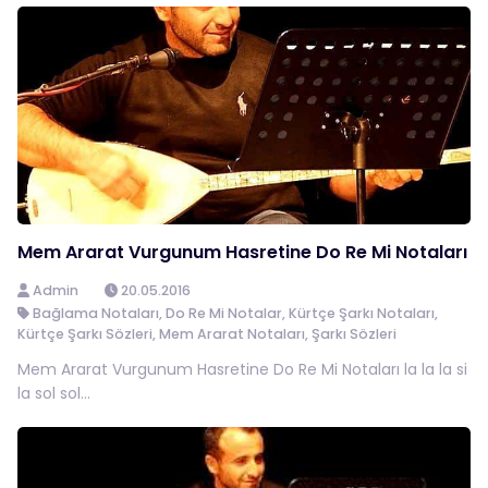
Mem Ararat Vurgunum Hasretine Do Re Mi Notaları
Admin
20.05.2016
Bağlama Notaları
,
Do Re Mi Notalar
,
Kürtçe Şarkı Notaları
,
Kürtçe Şarkı Sözleri
,
Mem Ararat Notaları
,
Şarkı Sözleri
Mem Ararat Vurgunum Hasretine Do Re Mi Notaları la la la si
la sol sol...