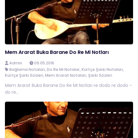
Mem Ararat Buka Barane Do Re Mi Notları
Admin
09.05.2016
Bağlama Notaları
,
Do Re Mi Notalar
,
Kürtçe Şarkı Notaları
,
Kürtçe Şarkı Sözleri
,
Mem Ararat Notaları
,
Şarkı Sözleri
Mem Ararat Buka Barane Do Re Mi Notları re dodo re dodo –
do re...