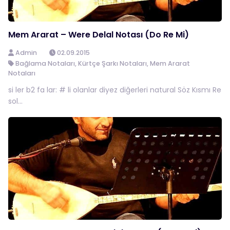
Mem Ararat – Were Delal Notası (Do Re Mi)
Admin
02.09.2015
Bağlama Notaları
,
Kürtçe Şarkı Notaları
,
Mem Ararat
Notaları
si ler b2 fa lar: # li olanlar diyez diğerleri natural Söz Kısmı Re
sol...