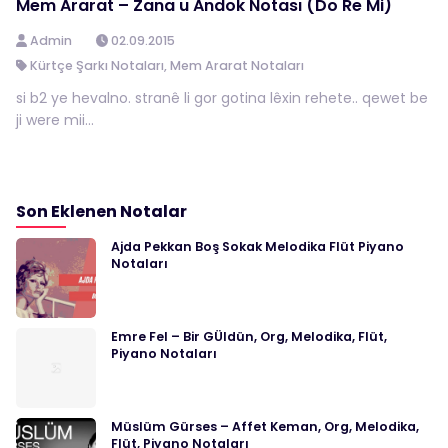
Mem Ararat – Zana u Andok Notası (Do Re Mi)
Admin
02.09.2015
Kürtçe Şarkı Notaları
,
Mem Ararat Notaları
si b2 ye hevalno. stranê li gor gotina lêxin rehete.. qewet be
ji were mii...
Son Eklenen Notalar
Ajda Pekkan Boş Sokak Melodika Flüt Piyano
Notaları
Emre Fel – Bir GÜldün, Org, Melodika, Flüt,
Piyano Notaları
Müslüm Gürses – Affet Keman, Org, Melodika,
Flüt, Piyano Notaları