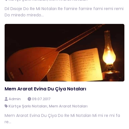
Dıl Dısoje Do Re Mi Notaları Re famire famire fami remi remi
Do miredo miredo...
Mem Ararat Evina Du Çiya Notaları
Admin
09.07.2017
Kürtçe Şarkı Notaları
,
Mem Ararat Notaları
Mem Ararat Evina Du Çiya Do Re Mi Notaları Mi mi re mi fa
re...