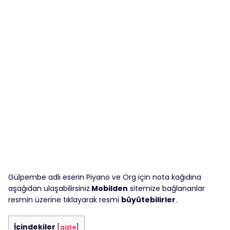
Gülpembe adlı eserin Piyano ve Org için nota kağıdına
aşağıdan ulaşabilirsiniz.
Mobilden
sitemize bağlananlar
resmin üzerine tıklayarak resmi
büyütebilirler
.
İçindekiler
[
gizle
]