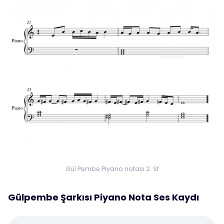
Gül Pembe Piyano notası 2. Sf
Gülpembe Şarkısı Piyano Nota Ses Kaydı