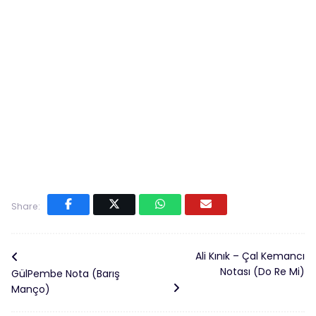
Share:
Ali Kınık – Çal Kemancı
Notası (Do Re Mi)
GülPembe Nota (Barış
Manço)