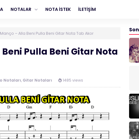
FA
NOTALAR
NOTA İSTEK
İLETİŞİM
Son
 Manço – Alla Beni Pulla Beni Gitar Nota Tab Akor
 Beni Pulla Beni Gitar Nota
o Notaları
,
Gitar Notaları
1485 views