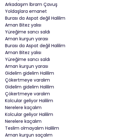
Arkadaşım İbram Çavuş
Yoldaşlara emanet
Burası da Aspat değil Halilim
Aman Bitez yalısı
Yüreğime sancı saldı
Aman kurşun yarası
Burası da Aspat değil Halilim
Aman Bitez yalısı
Yüreğime sancı saldı
Aman kurşun yarası
Gidelim gidelim Halilim
Çökertmeye varalım
Gidelim gidelim Halilim
Çökertmeye varalım
Kolcular geliyor Halilim
Nerelere kaçalım
Kolcular geliyor Halilim
Nerelere kaçalım
Teslim olmayalım Halilim
Aman kurşun saçalım