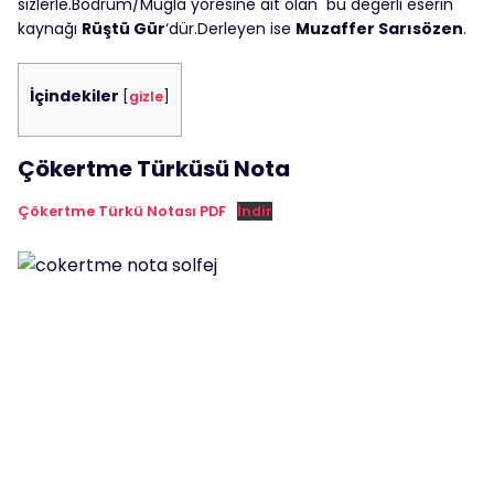
sizlerle.Bodrum/Muğla yöresine ait olan bu değerli eserin
kaynağı
Rüştü Gür
‘dür.Derleyen ise
Muzaffer Sarısözen
.
İçindekiler
[
gizle
]
Çökertme Türküsü Nota
Çökertme Türkü Notası PDF
İndir