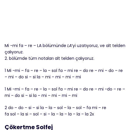
Mi -mi fa – re – LA bölümünde
LA
‘yi uzatıyoruz, ve alt telden
çalıyoruz.
2. bölümde tüm notaları alt telden çalıyoruz.
1 Mi -mi – fa – re – la – sol fa – mi re – do re – mi – do – re
– mi – do si – si la – mi – mi – mi – mi
1 Mi -mi – fa – re – la – sol fa – mi re – do re – mi -do – re –
mi – do si – si la – mi – mi – mi – mi
2 do – do – si – si la – la – sol – la – sol – fa mi – re
fa sol – la si – sol – si – la – la – la – la – la 2x
Çökertme Solfej