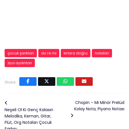
çocuk şarkıları
do re mi
kırlara doğru
notaları
ziya aydıntan
Share:
Chopin – Mi Minör Prelüd
Kolay Nota, Piyano Notası
Neşeli Ol Ki Genç Kalasın
Melodika, Keman, Gitar,
Flüt, Org Notaları Çocuk
Şarkısı