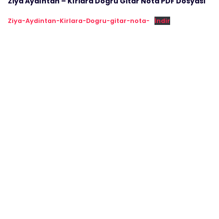
Ziya Aydıntan – Kırlara Doğru Gitar Nota PDF Dosyası
Ziya-Aydintan-Kirlara-Dogru-gitar-nota-
İndir