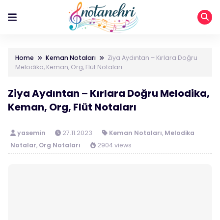
Home
Keman Notaları
Ziya Aydıntan – Kırlara Doğru
Melodika, Keman, Org, Flüt Notaları
Ziya Aydıntan – Kırlara Doğru Melodika,
Keman, Org, Flüt Notaları
yasemin
27.11.2023
Keman Notaları
,
Melodika
Notalar
,
Org Notaları
2904 views