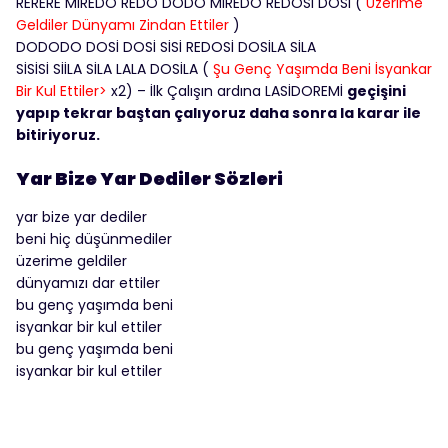
RERERE MİREDO REDO DODO MİREDO REDOSİ DOSİ (
Üzerime
Geldiler Dünyamı Zindan Ettiler
)
DODODO DOSİ DOSİ SİSİ REDOSİ DOSİLA SİLA
SİSİSİ SİİLA SİLA LALA DOSİLA (
Şu Genç Yaşımda Beni İsyankar
Bir Kul Ettiler>
x2) – İlk Çalışın ardına LASİDOREMİ
geçişini
yapıp tekrar baştan çalıyoruz daha sonra la karar ile
bitiriyoruz.
Yar Bize Yar Dediler Sözleri
yar bize yar dediler
beni hiç düşünmediler
üzerime geldiler
dünyamızı dar ettiler
bu genç yaşımda beni
isyankar bir kul ettiler
bu genç yaşımda beni
isyankar bir kul ettiler