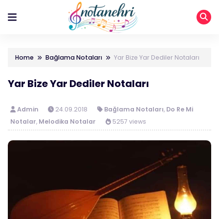
Home
Bağlama Notaları
Yar Bize Yar Dediler Notaları
Yar Bize Yar Dediler Notaları
Admin
24.09.2018
Bağlama Notaları
,
Do Re Mi
Notalar
,
Melodika Notalar
5257 views