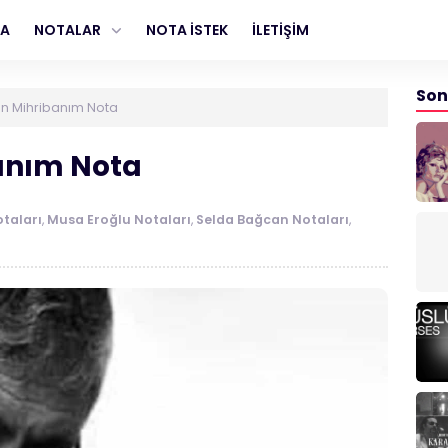
FA
NOTALAR
NOTA İSTEK
İLETİŞİM
Son
un Mihribanım Nota
anım Nota
taları
,
Musa Eroğlu Notaları
,
Selda Bağcan Notaları
,