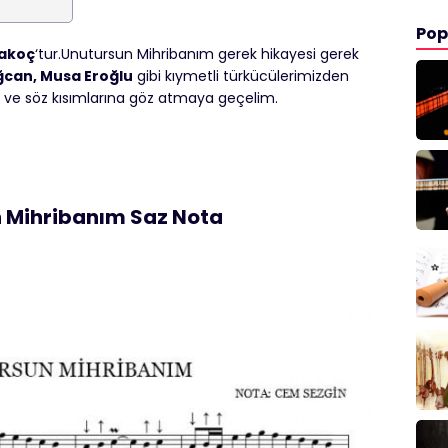
Pop
akoç
‘tur.Unutursun Mihribanım gerek hikayesi gerek
ğcan, Musa Eroğlu
gibi kıymetli türkücülerimizden
j ve söz kısımlarına göz atmaya geçelim.
 Mihribanım Saz Nota