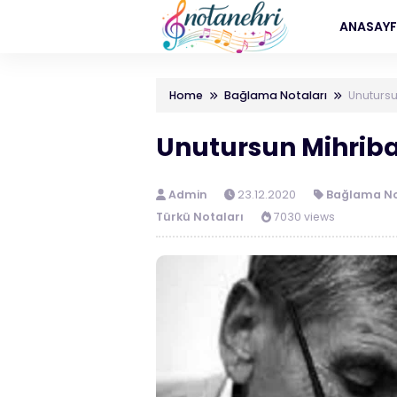
ANASAY
Home
Bağlama Notaları
Unuturs
Unutursun Mihrib
Admin
23.12.2020
Bağlama No
Türkü Notaları
7030 views