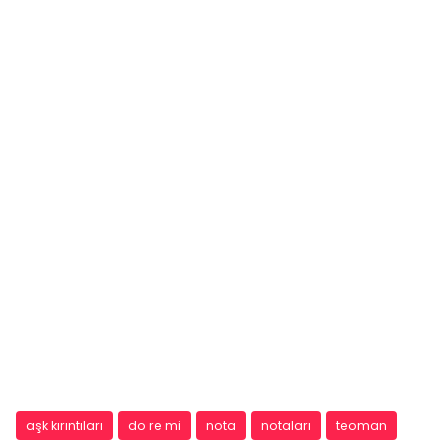
aşk kırıntıları
do re mi
nota
notaları
teoman