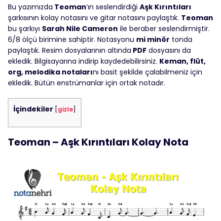
Bu yazımızda
Teoman
‘ın seslendirdiği
Aşk Kırıntıları
şarkısının kolay notasını ve gitar notasını paylaştık.
Teoman
bu şarkıyı
Sarah Nile Cameron
ile beraber seslendirmiştir.
6/8 ölçü birimine sahiptir. Notasyonu
mi minör
tonda
paylaştık. Resim dosyalarının altında
PDF
dosyasını da
ekledik. Bilgisayarına indirip kaydedebilirsiniz.
Keman, flüt,
org, melodika notaları
nı basit şekilde çalabilmeniz için
ekledik. Bütün enstrümanlar için ortak notadır.
İçindekiler
[
gizle
]
Teoman – Aşk Kırıntıları Kolay Nota