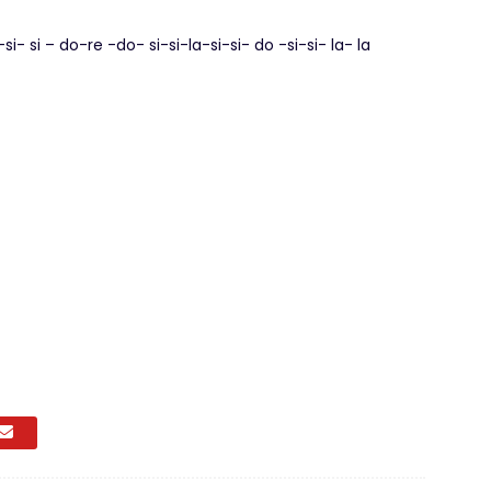
i- si – do-re -do- si-si-la-si-si- do -si-si- la- la