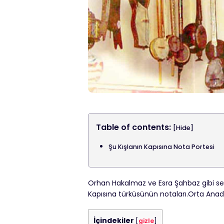
Table of contents:
[Hide]
Şu Kışlanın Kapısına Nota Portesi
Orhan Hakalmaz ve Esra Şahbaz gibi ses
Kapısına türküsünün notaları.Orta Anadol
İçindekiler
[
gizle
]