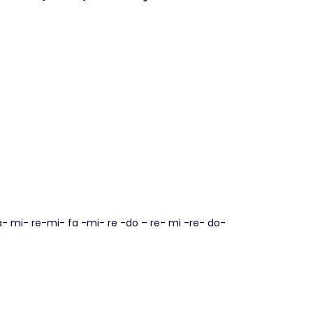
a- mi- re-mi- fa -mi- re -do – re- mi -re- do-