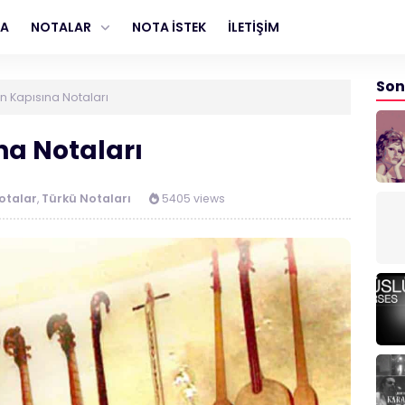
FA
NOTALAR
NOTA İSTEK
İLETİŞİM
Son
ın Kapısına Notaları
na Notaları
otalar
,
Türkü Notaları
5405 views