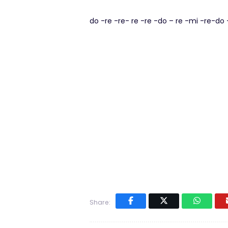
do -re -re- re -re -do – re -mi -re-do -s
Share: