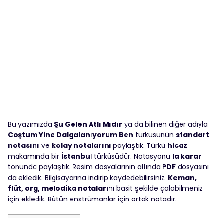
Bu yazımızda
Şu Gelen Atlı Mıdır
ya da bilinen diğer adıyla
Coştum Yine Dalgalanıyorum Ben
türküsünün
standart
notasını
ve
kolay notalarını
paylaştık. Türkü
hicaz
makamında bir
İstanbul
türküsüdür. Notasyonu
la karar
tonunda paylaştık. Resim dosyalarının altında
PDF
dosyasını
da ekledik. Bilgisayarına indirip kaydedebilirsiniz.
Keman,
flüt, org, melodika notaları
nı basit şekilde çalabilmeniz
için ekledik. Bütün enstrümanlar için ortak notadır.