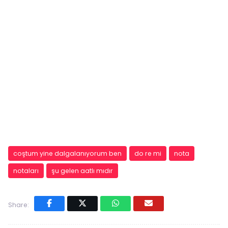
coştum yine dalgalanıyorum ben
do re mi
nota
notaları
şu gelen aatlı mıdır
Share: