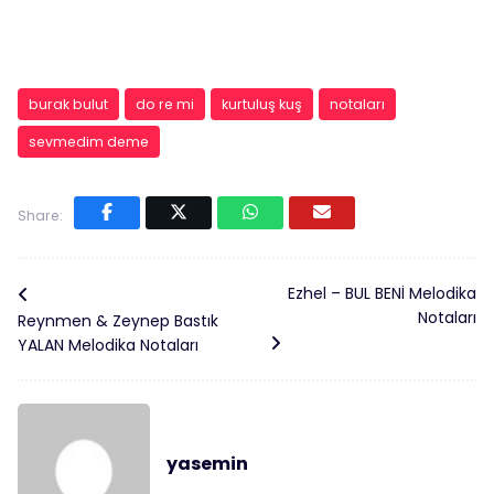
burak bulut
do re mi
kurtuluş kuş
notaları
sevmedim deme
Share:
Ezhel – BUL BENİ Melodika
Notaları
Reynmen & Zeynep Bastık
YALAN Melodika Notaları
yasemin