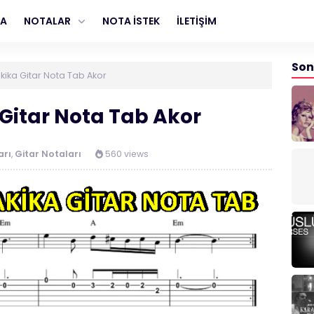
FA
NOTALAR
NOTA İSTEK
İLETİŞİM
Son
akika Gitar Nota Tab Akor
 Gitar Nota Tab Akor
arı
,
Gitar Notaları
560 views