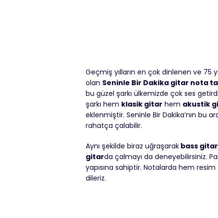
Geçmiş yılların en çok dinlenen ve 75 yı
olan
Seninle Bir Dakika gitar nota t
bu güzel şarkı ülkemizde çok ses getird
şarkı hem
klasik gitar
hem
akustik g
eklenmiştir. Seninle Bir Dakika’nın bu ar
rahatça çalabilir.
Aynı şekilde biraz uğraşarak
bass gitar
gitar
da çalmayı da deneyebilirsiniz. Pa
yapısına sahiptir. Notalarda hem resim
dileriz.