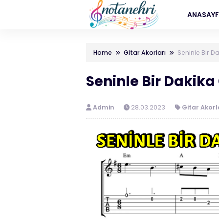
ANASAY
Home
Gitar Akorları
Seninle Bir D
Seninle Bir Dakika
Admin
28.03.2023
Gitar Akorl