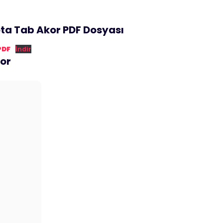
ota Tab Akor PDF Dosyası
PDF
İndir
kor