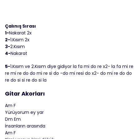
Çalınış Sırası
1-
Nakarat 2x
2-
1.Kısım 2x
3-
2.Kısım
4-
Nakarat
5-
1.Kısım ve 2.Kısım diye gidiyor la fa mi do re x2- la fa mi re
re mi re do do mi re si do -do mi resi do x2- do mi re do do
re do si si re do si la
Gitar Akorları
Am F
Yürüyorum ey yar
Dm Em
İnsanların arasında
Am F