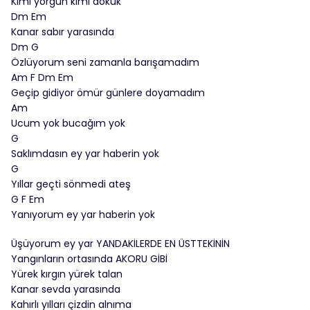
Kimi yorgun kimi dökük
Dm Em
Kanar sabır yarasında
Dm G
Özlüyorum seni zamanla barışamadım
Am F Dm Em
Geçip gidiyor ömür günlere doyamadım
Am
Ucum yok bucağım yok
G
Saklımdasın ey yar haberin yok
G
Yıllar geçti sönmedi ateş
G F Em
Yanıyorum ey yar haberin yok
Üşüyorum ey yar YANDAKİLERDE EN ÜSTTEKİNİN
Yangınların ortasında AKORU GİBİ
Yürek kırgın yürek talan
Kanar sevda yarasında
Kahırlı yılları çizdin alnıma