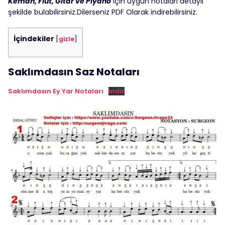
Keman, Flüt, Gitar ve Piyano
için uygun notaları detaylı
şekilde bulabilirsiniz.Dilerseniz PDF Olarak indirebilirsiniz.
İçindekiler
[
gizle
]
Saklımdasın Saz Notaları
Saklımdasın Ey Yar Notaları
İndir