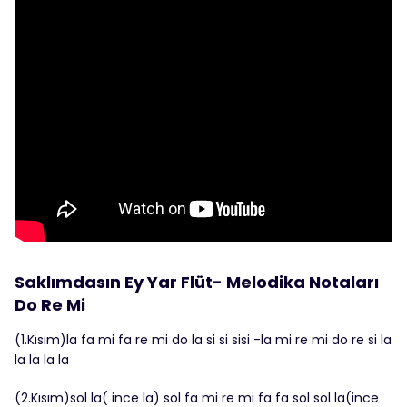
Saklımdasın Ey Yar Flüt- Melodika Notaları
Do Re Mi
(1.Kısım)la fa mi fa re mi do la si si sisi -la mi re mi do re si la
la la la la
(2.Kısım)sol la( ince la) sol fa mi re mi fa fa sol sol la(ince