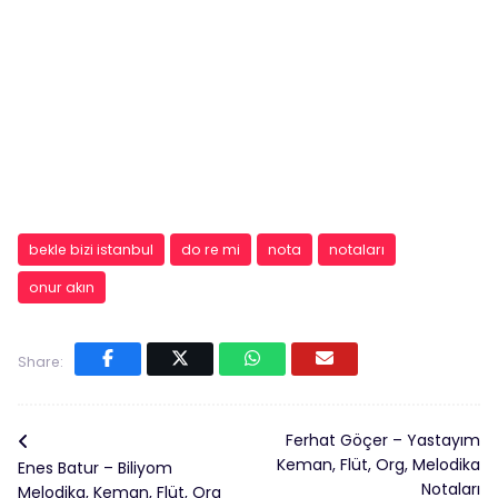
bekle bizi istanbul
do re mi
nota
notaları
onur akın
Share:
Ferhat Göçer – Yastayım
Keman, Flüt, Org, Melodika
Enes Batur – Biliyom
Notaları
Melodika, Keman, Flüt, Org