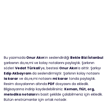
Bu yazımızda
Onur Akın
‘ın seslendirdiği
Bekle Bizi İstanbul
şarkısının do,re,mi ve kolay notalarını paylaştık. Şarkının
sözleri
Vedat Türkali
‘ye, bestesi
Onur Akın
‘a aittir. Şarkıyı
Edip Akbayram
da seslendirmiştir. Şarkının kolay notasını
la karar
ve do,re,mi notasını
mi karar
tonda paylaştık.
Resim dosyalarının altında
PDF
dosyasını da ekledik.
Bilgisayarına indirip kaydedebilirsiniz.
Keman, flüt, org,
melodika notaları
nı basit şekilde çalabilmeniz için ekledik.
Bütün enstrümanlar için ortak notadır.