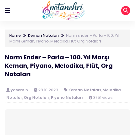
Home
Keman Notaları
Norm Ender – Parla – 100. Yıl
Marşı Keman, Piyano, Melodika, Flüt, Org Notaları
Norm Ender – Parla – 100. Yıl Marşı
Keman, Piyano, Melodika, Flüt, Org
Notaları
yasemin
28.10.2023
Keman Notaları
,
Melodika
Notalar
,
Org Notaları
,
Piyano Notaları
3751 views