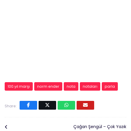
100.yıl marşı
norm ender
nota
notaları
parla
Share:
Çağan Şengül – Çok Yazık