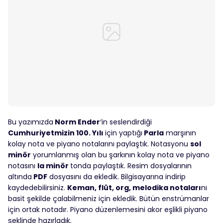
Bu yazımızda
Norm Ender
‘in seslendirdiği
Cumhuriyetmizin 100. Yılı
için yaptığı
Parla
marşının
kolay nota ve piyano notalarını paylaştık. Notasyonu
sol
minör
yorumlanmış olan bu şarkının kolay nota ve piyano
notasını
la minör
tonda paylaştık. Resim dosyalarının
altında
PDF
dosyasını da ekledik. Bilgisayarına indirip
kaydedebilirsiniz.
Keman, flüt, org, melodika notaları
nı
basit şekilde çalabilmeniz için ekledik. Bütün enstrümanlar
için ortak notadır. Piyano düzenlemesini akor eşlikli piyano
şeklinde hazırladık.