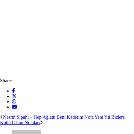
Share:
Nesrin Sipahi – Hep Ağlattı Beni Kaderim Nota
Yeni Yıl Bizlere
Kutlu Olsun Notaları