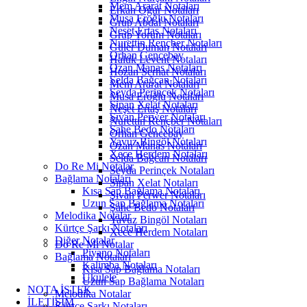
Mem Ararat Notaları
Erkan Oğur Notaları
Musa Eroğlu Notaları
Grup Abdal Notaları
Neşet Ertaş Notaları
Grup Yorum Notaları
Nurettin Rençber Notaları
Güler Duman Notaları
Orhan Gencebay
Haluk Levent Notaları
Ozan Manas Notaları
Hozan Serhat Notaları
Selda Bağcan Notaları
Mem Ararat Notaları
Seyda Perinçek Notaları
Musa Eroğlu Notaları
Sipan Xelat Notaları
Neşet Ertaş Notaları
Şıvan Perwer Notaları
Nurettin Rençber Notaları
Şahe Bedo Notaları
Orhan Gencebay
Yavuz Bingöl Notaları
Ozan Manas Notaları
Xece Herdem Notaları
Selda Bağcan Notaları
Do Re Mi Notalar
Seyda Perinçek Notaları
Bağlama Notaları
Sipan Xelat Notaları
Kısa Sap Bağlama Notaları
Şıvan Perwer Notaları
Uzun Sap Bağlama Notaları
Şahe Bedo Notaları
Melodika Notalar
Yavuz Bingöl Notaları
Kürtçe Şarkı Notaları
Xece Herdem Notaları
Diğer Notalar
Do Re Mi Notalar
Piyano Notaları
Bağlama Notaları
Kalimba Notaları
Kısa Sap Bağlama Notaları
Ukulele
Uzun Sap Bağlama Notaları
NOTA İSTEK
Melodika Notalar
İLETİŞİM
Kürtçe Şarkı Notaları