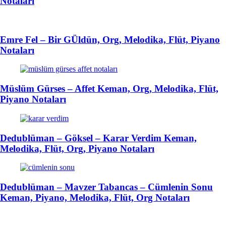
Notaları
Emre Fel – Bir GÜldün, Org, Melodika, Flüt, Piyano
Notaları
Müslüm Gürses – Affet Keman, Org, Melodika, Flüt,
Piyano Notaları
Dedublüman – Göksel – Karar Verdim Keman,
Melodika, Flüt, Org, Piyano Notaları
Dedublüman – Mavzer Tabancas – Cümlenin Sonu
Keman, Piyano, Melodika, Flüt, Org Notaları