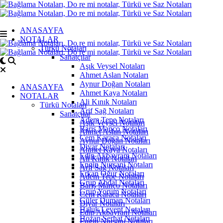
ANASAYFA
NOTALAR
Türkü Notaları
Sanatçılar
Aşık Veysel Notaları
Ahmet Aslan Notaları
Aynur Doğan Notaları
ANASAYFA
Ahmet Kaya Notaları
NOTALAR
Ali Kınık Notaları
Türkü Notaları
Arif Sağ Notaları
Sanatçılar
Adem Tepe Notaları
Aşık Veysel Notaları
Barış Manço Notaları
Ahmet Aslan Notaları
Cem Karaca Notaları
Aynur Doğan Notaları
Diyar Notaları
Ahmet Kaya Notaları
Edip Akbayram Notaları
Ali Kınık Notaları
Engin Nurşani Notaları
Arif Sağ Notaları
Erkan Oğur Notaları
Adem Tepe Notaları
Grup Abdal Notaları
Barış Manço Notaları
Grup Yorum Notaları
Cem Karaca Notaları
Güler Duman Notaları
Diyar Notaları
Haluk Levent Notaları
Edip Akbayram Notaları
Hozan Serhat Notaları
Engin Nurşani Notaları