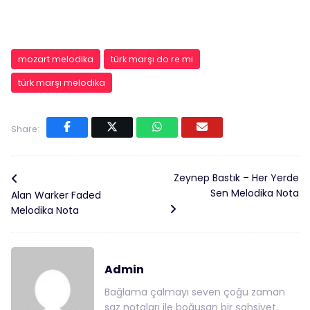
mozart melodika
türk marşı do re mi
türk marşı melodika
Share:
Zeynep Bastık – Her Yerde
Sen Melodika Nota
Alan Warker Faded
Melodika Nota
Admin
Bağlama çalmayı seven çoğu zaman
saz notaları ile boğusan bir şahsiyet.