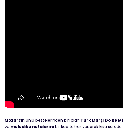
Mozart
‘ın ünlü bestelerinden biri olan
Türk Marşı Do Re Mi
ve
melodika notalarını
bir kaç tekrar yaparak kısa sürede