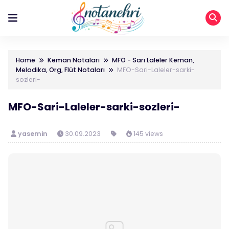
Home
Keman Notaları
MFÖ - Sarı Laleler Keman,
Melodika, Org, Flüt Notaları
MFO-Sari-Laleler-sarki-
sozleri-
MFO-Sari-Laleler-sarki-sozleri-
yasemin
30.09.2023
145 views