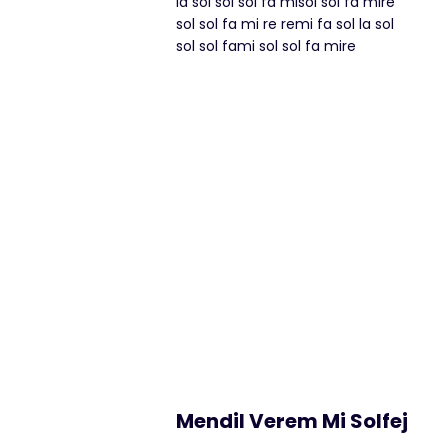
la sol sol sol fa misol sol fa mire
sol sol fa mi re remi fa sol la sol
sol sol fami sol sol fa mire
Mendil Verem Mi Solfej