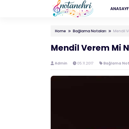
ANASAY
Home
Bağlama Notaları
Mendil V
Mendil Verem Mi N
Admin
05.11.2017
Bağlama Not