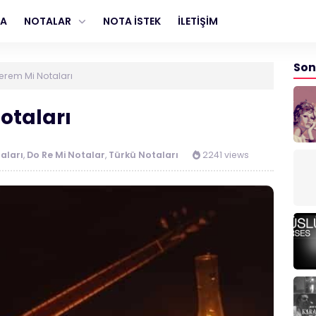
FA
NOTALAR
NOTA İSTEK
İLETİŞİM
Son
erem Mi Notaları
otaları
aları
,
Do Re Mi Notalar
,
Türkü Notaları
2241 views