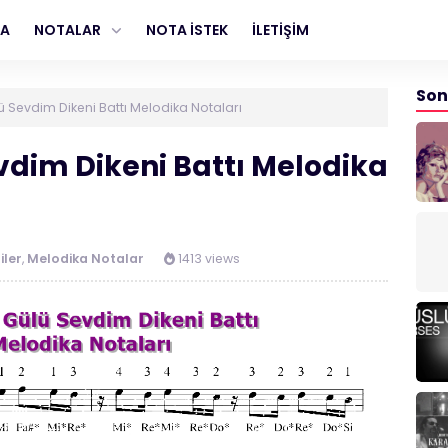
FA
NOTALAR
NOTA İSTEK
İLETİŞİM
Son
lü Sevdim Dikeni Battı Melodika Notaları
evdim Dikeni Battı Melodika
iler
,
Melodika Notalar
1413 views