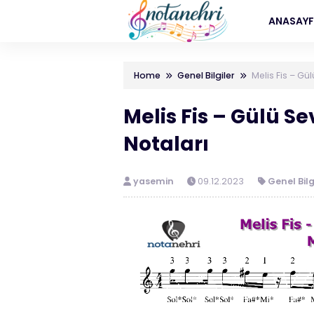
ANASAY
Home
Genel Bilgiler
Melis Fis – Gü
Melis Fis – Gülü S
Notaları
yasemin
09.12.2023
Genel Bilg