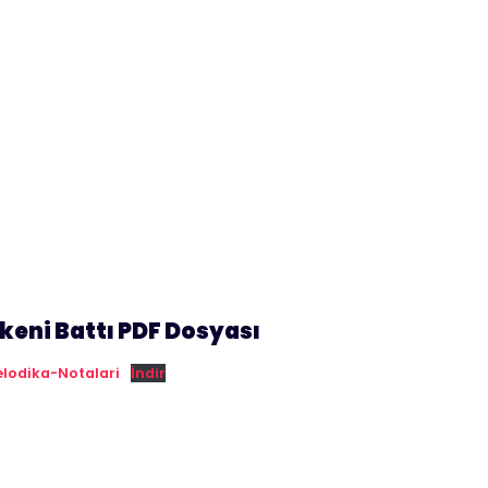
ikeni Battı PDF Dosyası
lodika-Notalari
İndir