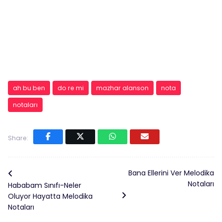
ah bu ben
do re mi
mazhar alanson
nota
notaları
Share:
Bana Ellerini Ver Melodika
Notaları
Hababam Sınıfı-Neler
Oluyor Hayatta Melodika
Notaları