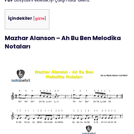
PDF
dosyasını ekledik.İyi çalışmalar dileriz.
İçindekiler
[
gizle
]
Mazhar Alanson – Ah Bu Ben Melodika
Notaları