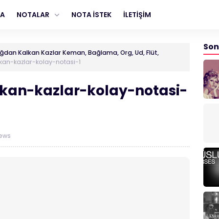
FA
NOTALAR
NOTA İSTEK
İLETİŞİM
Son
dan Kalkan Kazlar Keman, Bağlama, Org, Ud, Flüt,
n-kazlar-kolay-notasi-1
an-kazlar-kolay-notasi-
iews