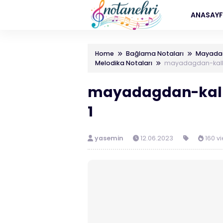
ANASAY
Home
Bağlama Notaları
Mayadağ
Melodika Notaları
mayadagdan-kalka
mayadagdan-kalk
1
yasemin
12.06.2023
160 v