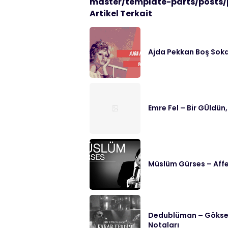
master/template-parts/posts/
Artikel Terkait
Ajda Pekkan Boş Soka
Emre Fel – Bir GÜldün,
Müslüm Gürses – Affe
Dedublüman – Göksel 
Notaları