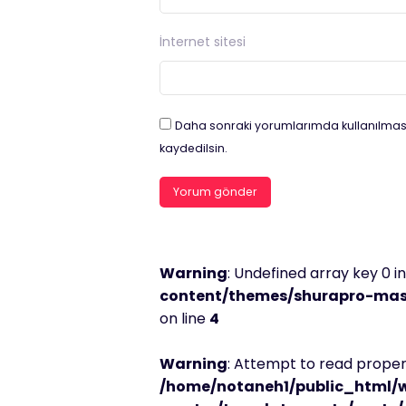
İnternet sitesi
Daha sonraki yorumlarımda kullanılması
kaydedilsin.
Warning
: Undefined array key 0 i
content/themes/shurapro-mast
on line
4
Warning
: Attempt to read propert
/home/notaneh1/public_html/