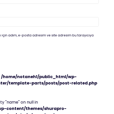
 için adım, e-posta adresim ve site adresim bu tarayıcıya
n
/home/notaneh1/public_html/wp-
er/template-parts/posts/post-related.php
y "name" on null in
wp-content/themes/shurapro-