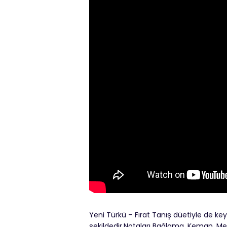
Yeni Türkü – Fırat Tanış düetiyle de key
şekildedir.Notaları Bağlama, Keman, Melodi