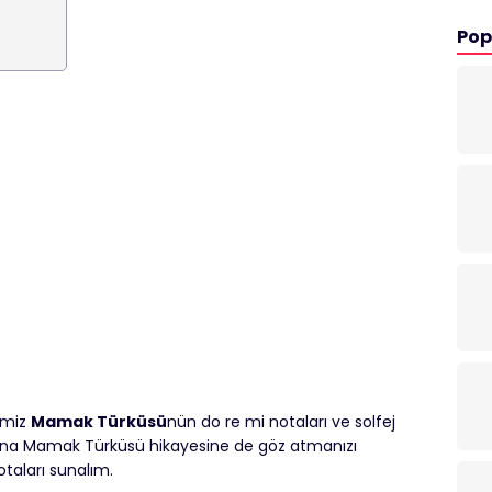
Pop
imiz
Mamak Türküsü
nün do re mi notaları ve solfej
ardına Mamak Türküsü hikayesine de göz atmanızı
taları sunalım.