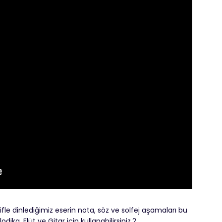
ifle dinlediğimiz eserin nota, söz ve solfej aşamaları bu
ka, Flüt ve Gitar için kullanabilirsiniz.2.