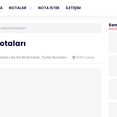
FA
NOTALAR
NOTA İSTEK
İLETİŞİM
Son
ürküsü Notaları
taları
aları
,
Do Re Mi Notalar
,
Türkü Notaları
8082 views