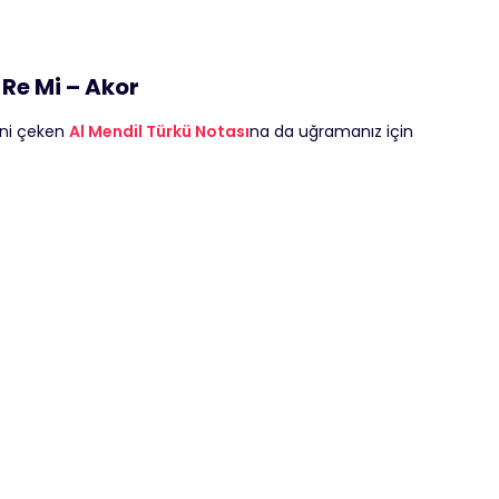
Re Mi – Akor
sini çeken
Al Mendil Türkü Notası
na da uğramanız için