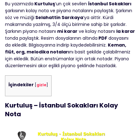
Bu yazımızda
Kurtuluş
‘un çok sevilen
İstanbul Sokakları
şarkısının kolay nota ve piyano notalarını paylaştık. Şarkının
söz ve müziği
Selahattin Sarıkaya
‘ya aittir. Kürdi
makamında yazılmış, 3/4 ölçü birimine sahip bir şarkıdır.
Şarkının piyano notasını
mi karar
ve kolay notasını
la karar
tonda paylaştık. Resim dosyalarının altında
PDF
dosyasını
da ekledik. Bilgisayarına indirip kaydedebilirsiniz.
Keman,
flüt, org, melodika notaları
nı basit şekilde çalabilmeniz
için ekledik. Bütün enstrümanlar için ortak notadır. Piyano
düzenlemesini akor eşlikli piyano şeklinde hazırladık.
İçindekiler
[
gizle
]
Kurtuluş – İstanbul Sokakları Kolay
Nota