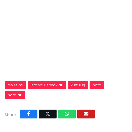
do re mi
istanbul sokakları
kurtuluş
nota
notaları
Share: