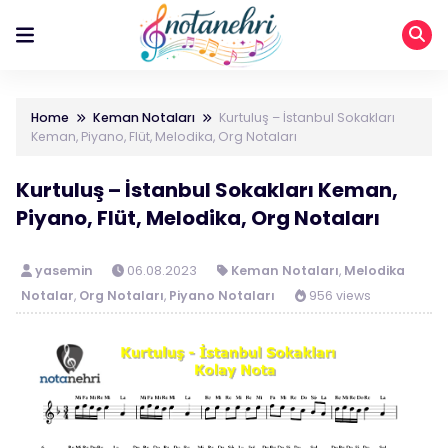
Home
Keman Notaları
Kurtuluş – İstanbul Sokakları
Keman, Piyano, Flüt, Melodika, Org Notaları
Kurtuluş – İstanbul Sokakları Keman,
Piyano, Flüt, Melodika, Org Notaları
yasemin
06.08.2023
Keman Notaları
,
Melodika
Notalar
,
Org Notaları
,
Piyano Notaları
956 views