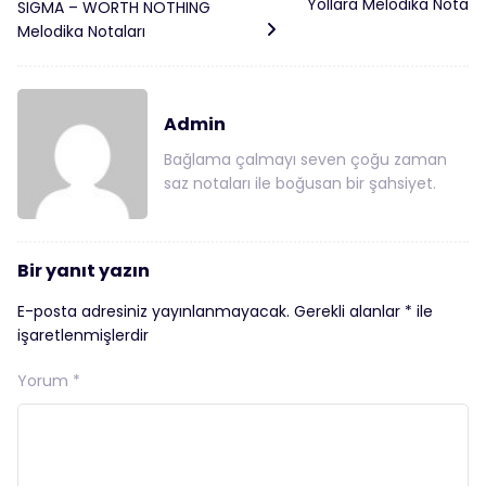
Yollara Melodika Nota
SIGMA – WORTH NOTHING
Melodika Notaları
Admin
Bağlama çalmayı seven çoğu zaman
saz notaları ile boğusan bir şahsiyet.
Bir yanıt yazın
E-posta adresiniz yayınlanmayacak.
Gerekli alanlar
*
ile
işaretlenmişlerdir
Yorum
*