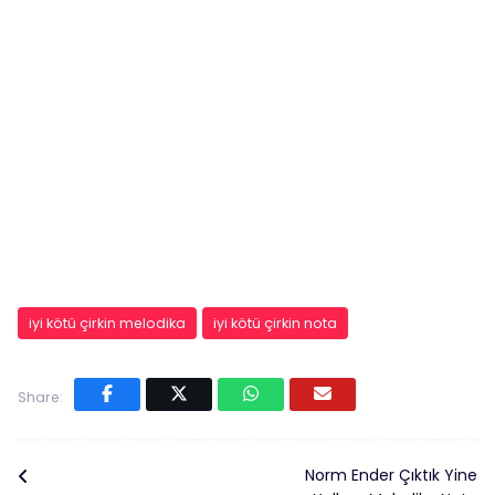
iyi kötü çirkin melodika
iyi kötü çirkin nota
Share:
Norm Ender Çıktık Yine