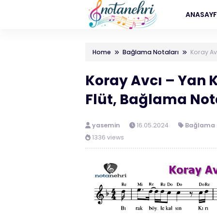
ANASAY
Home
Bağlama Notaları
Koray Av
Koray Avcı – Yan 
Flüt, Bağlama Not
yasemin
16.05.2024
Bağlama 
1336 views