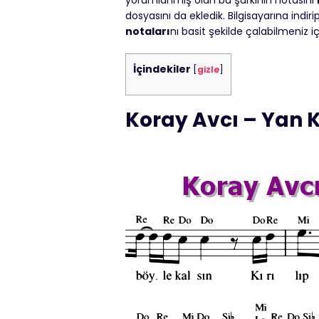
yorumlanmış olan bu şarkının notasını
dosyasını da ekledik. Bilgisayarına indiri
notaları
nı basit şekilde çalabilmeniz i
İçindekiler
[
gizle
]
Koray Avcı – Yan 