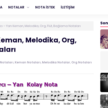
FA
NOTALAR
NOTA İSTEK
İLETİŞİM
Son
cı – Yan Keman, Melodika, Org, Flüt, Bağlama Notaları
Keman, Melodika, Org,
aları
Notaları
,
Keman Notaları
,
Melodika Notalar
,
Org Notaları