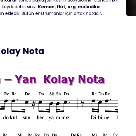
la karar
tonda paylaştık. Resim dosyalarının altında
PDF
p kaydedebilirsiniz.
Keman, flüt, org, melodika
çin ekledik. Bütün enstrümanlar için ortak notadır.
Kolay Nota