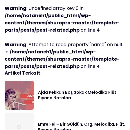
Warning
: Undefined array key 0 in
/home/notaneh1/public_html/wp-
content/themes/shurapro-master/template-
parts/posts/post-related.php
on line
4
Warning
: Attempt to read property "name" on null
in
/home/notaneh1/public_html/wp-
content/themes/shurapro-master/template-
parts/posts/post-related.php
on line
4
Artikel Terkait
Ajda Pekkan Boş Sokak Melodika Flüt
Piyano Notaları
Emre Fel – Bir GÜldün, Org, Melodika, Flüt,
Piyano Notaları