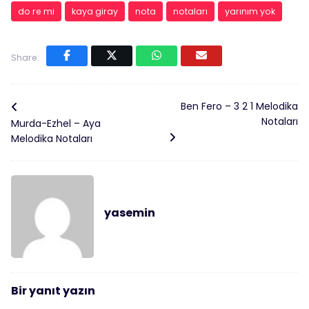
do re mi
kaya giray
nota
notaları
yarınım yok
Share:
Ben Fero – 3 2 1 Melodika
Notaları
Murda-Ezhel – Aya
Melodika Notaları
yasemin
Bir yanıt yazın