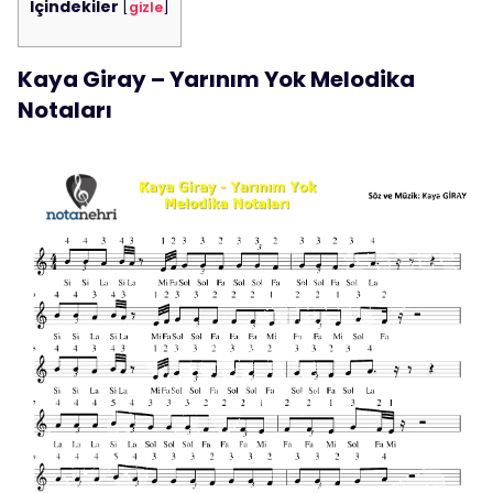
İçindekiler
[
gizle
]
Kaya Giray – Yarınım Yok Melodika
Notaları