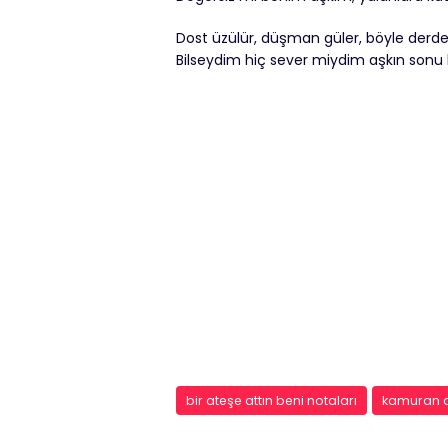
Dost üzülür, düşman güler, böyle derd
Bilseydim hiç sever miydim aşkın sonu b
bir ateşe attın beni notaları
kamuran 