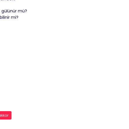
e gülünür mü?
ilinir mi?
akkor