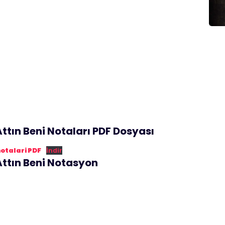
ttın Beni Notaları PDF Dosyası
talari PDF
İndir
ttın Beni Notasyon