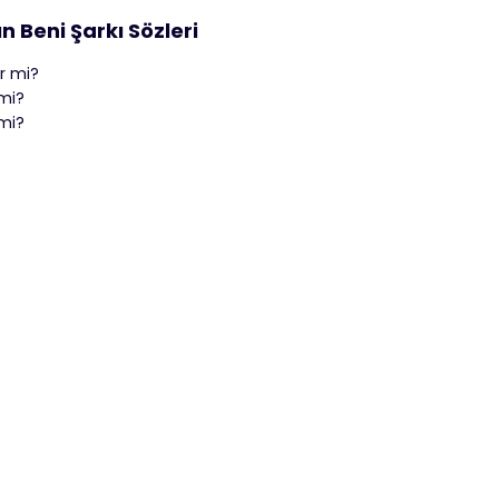
 Beni Şarkı Sözleri
ir mi?
 mi?
 mi?