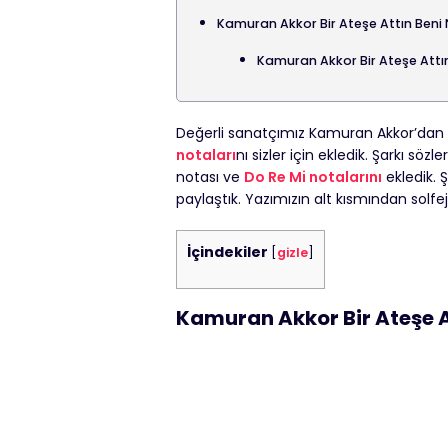
Kamuran Akkor Bir Ateşe Attın Beni
Kamuran Akkor Bir Ateşe Attın
Değerli sanatçımız Kamuran Akkor’dan
notaları
nı sizler için ekledik. Şarkı sözl
notası ve
Do Re Mi notalarını
ekledik. 
paylaştık. Yazımızın alt kısmından solfejin
İçindekiler
[
gizle
]
Kamuran Akkor Bir Ateşe A