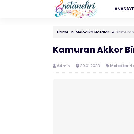
ANASAY
Home
Melodika Notalar
Kamuran A
Kamuran Akkor Bir 
Admin
30.01.2023
Melodika N