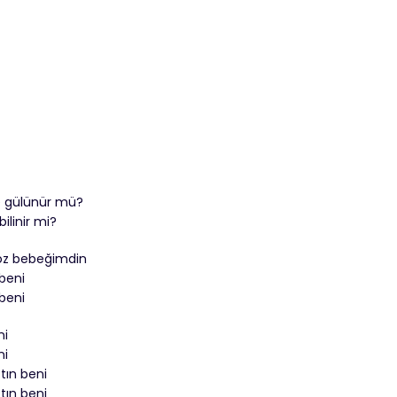
e gülünür mü?
ilinir mi?
öz bebeğimdin
 beni
 beni
ni
ni
tın beni
tın beni