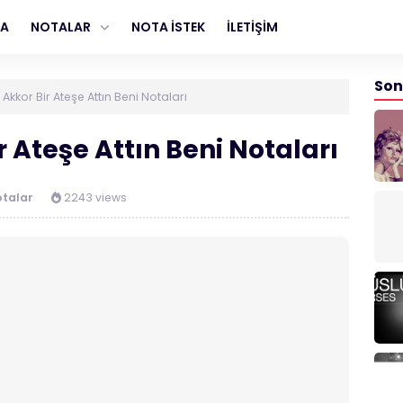
FA
NOTALAR
NOTA İSTEK
İLETİŞİM
Son
kkor Bir Ateşe Attın Beni Notaları
Ateşe Attın Beni Notaları
otalar
2243 views