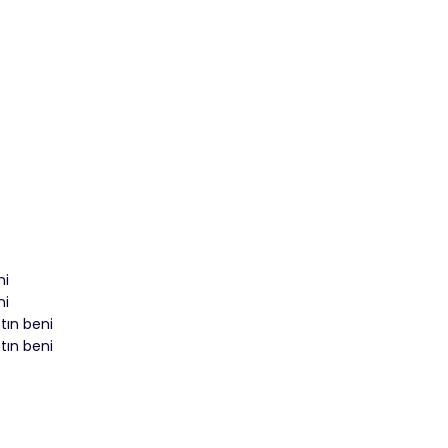
ni
ni
tın beni
tın beni