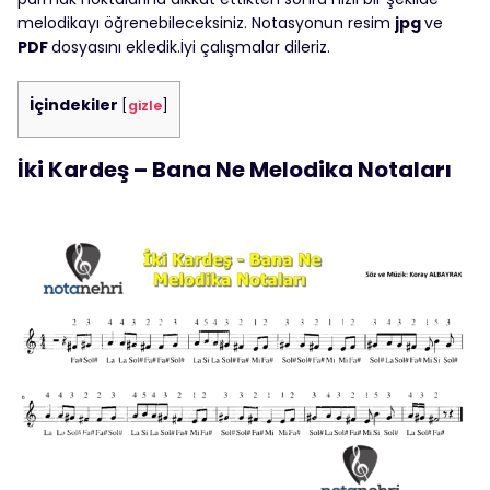
melodikayı öğrenebileceksiniz. Notasyonun resim
jpg
ve
PDF
dosyasını ekledik.İyi çalışmalar dileriz.
İçindekiler
[
gizle
]
İki Kardeş – Bana Ne Melodika Notaları