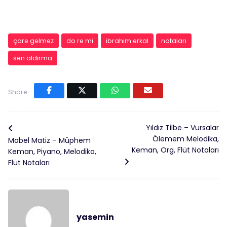
çare gelmez
do re mi
ibrahim erkal
notaları
sen aldırma
Share:
Yıldız Tilbe – Vursalar
Ölemem Melodika,
Mabel Matiz – Müphem
Keman, Org, Flüt Notaları
Keman, Piyano, Melodika,
Flüt Notaları
yasemin