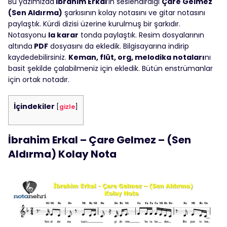
Bu yazımızda
İbrahim Erkal
‘ın seslendirdiği
Çare Gelmez
(Sen Aldırma)
şarkısının kolay notasını ve gitar notasını
paylaştık. Kürdi dizisi üzerine kurulmuş bir şarkıdır.
Notasyonu
la karar
tonda paylaştık. Resim dosyalarının
altında
PDF
dosyasını da ekledik. Bilgisayarına indirip
kaydedebilirsiniz.
Keman, flüt, org, melodika notaları
nı
basit şekilde çalabilmeniz için ekledik. Bütün enstrümanlar
için ortak notadır.
İçindekiler
[
gizle
]
İbrahim Erkal – Çare Gelmez – (Sen
Aldırma) Kolay Nota