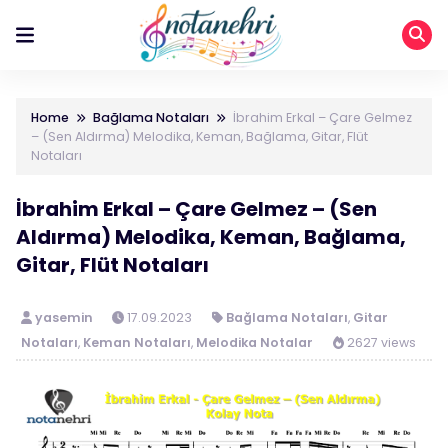
Home
Bağlama Notaları
İbrahim Erkal – Çare Gelmez
– (Sen Aldırma) Melodika, Keman, Bağlama, Gitar, Flüt
Notaları
İbrahim Erkal – Çare Gelmez – (Sen
Aldırma) Melodika, Keman, Bağlama,
Gitar, Flüt Notaları
yasemin
17.09.2023
Bağlama Notaları
,
Gitar
Notaları
,
Keman Notaları
,
Melodika Notalar
2627 views