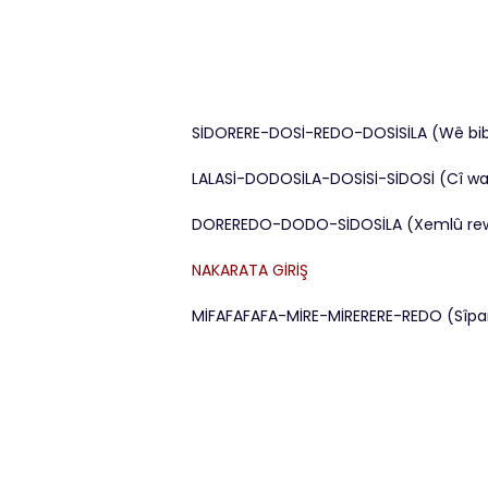
SİDORERE-DOSİ-REDO-DOSİSİLA (Wê bib
LALASİ-DODOSİLA-DOSİSİ-SİDOSİ (Cî wa
DOREREDO-DODO-SİDOSİLA (Xemlû rewş
NAKARATA GİRİŞ
MİFAFAFAFA-MİRE-MİRERERE-REDO (Sîpan