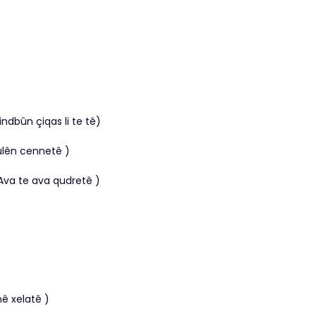
bûn çiqas li te tê)
lên cennetê )
a te ava qudretê )
ê xelatê )