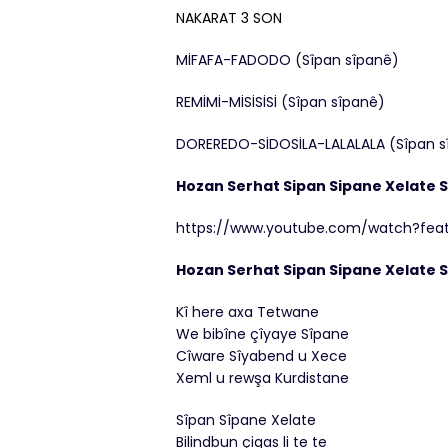
NAKARAT 3 SON
MİFAFA-FADODO (Sîpan sîpanê)
REMİMİ-MİSİSİSİ (Sîpan sîpanê)
DOREREDO-SİDOSİLA-LALALALA (Sîpan s
Hozan Serhat Sipan Sipane Xelate S
https://www.youtube.com/watch?fe
Hozan Serhat Sipan Sipane Xelate S
Kî here axa Tetwane
We bibîne çîyaye Sîpane
Cîware Sîyabend u Xece
Xeml u rewşa Kurdistane
Sîpan Sîpane Xelate
Bilindbun çiqas li te te