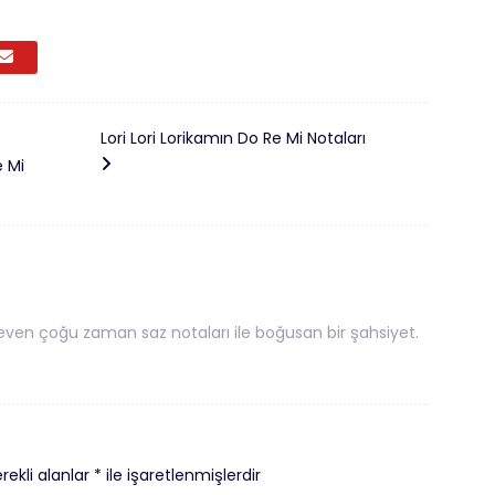
Lori Lori Lorikamın Do Re Mi Notaları
 Mi
ven çoğu zaman saz notaları ile boğusan bir şahsiyet.
rekli alanlar
*
ile işaretlenmişlerdir