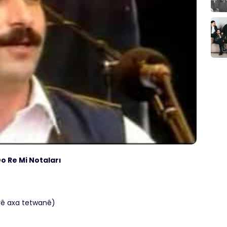
o Re Mi Notaları
rê axa tetwanê)