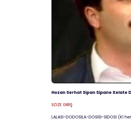
Hozan Serhat Sipan Sipane Xelate D
SÖZE GİRİŞ
LALASİ-DODOSİLA-DOSİSİ-SİDOSİ (Kî he