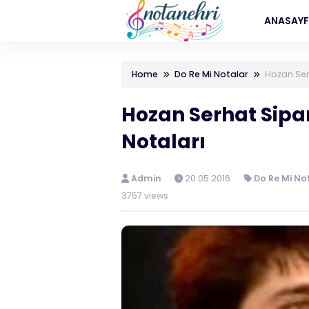
ANASAY
Home
Do Re Mi Notalar
Hozan Ser
Hozan Serhat Sipa
Notaları
Admin
20.05.2016
Do Re Mi No
3757 views