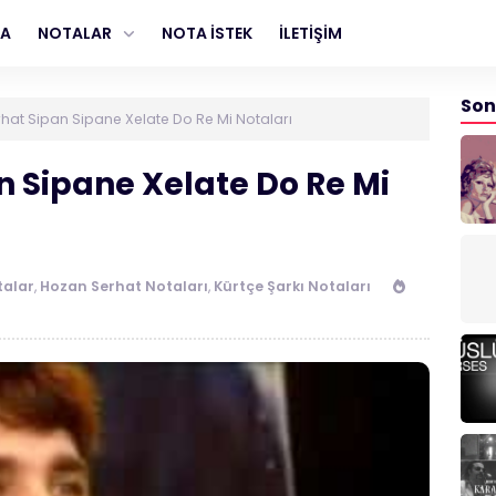
FA
NOTALAR
NOTA İSTEK
İLETİŞİM
Son
hat Sipan Sipane Xelate Do Re Mi Notaları
n Sipane Xelate Do Re Mi
talar
,
Hozan Serhat Notaları
,
Kürtçe Şarkı Notaları