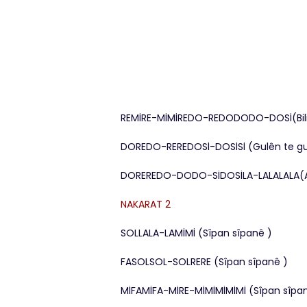
REMİRE-MİMİREDO-REDODODO-DOSİ(Bilind
DOREDO-REREDOSİ-DOSİSİ (Gulên te gu
DOREREDO-DODO-SİDOSİLA-LALALALA(Av
NAKARAT 2
SOLLALA-LAMİMİ (Sîpan sîpanê )
FASOLSOL-SOLRERE (Sîpan sîpanê )
MİFAMİFA-MİRE-MİMİMİMİMİ (Sîpan sîpan