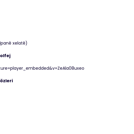
îpanê xelatê)
olfej
ature=player_embedded&v=ZeAla08uxeo
özleri