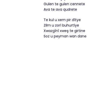
Gulen te gulen cennete
Ava te ava qudrete
Te kul u xem pir dîtye
Zilm u zorî buhurtîye
Xwazgînî xweş te girtine
Soz u peyman wan dane