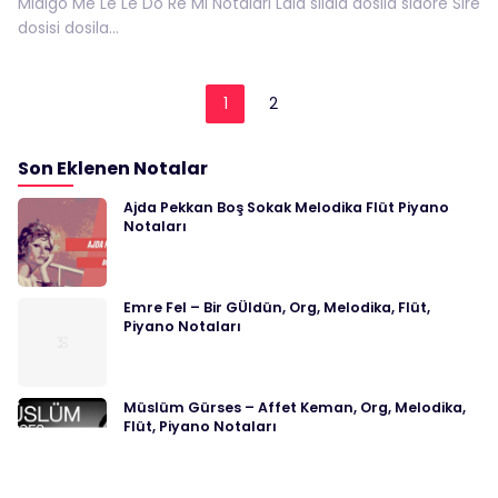
Mıdıgo Me Le Le Do Re Mi Notaları Lala silala dosila sidore Sire
dosisi dosila...
1
2
Son Eklenen Notalar
Ajda Pekkan Boş Sokak Melodika Flüt Piyano
Notaları
Emre Fel – Bir GÜldün, Org, Melodika, Flüt,
Piyano Notaları
Müslüm Gürses – Affet Keman, Org, Melodika,
Flüt, Piyano Notaları