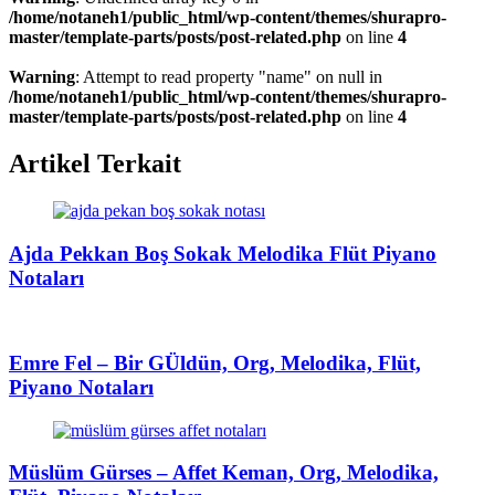
/home/notaneh1/public_html/wp-content/themes/shurapro-
master/template-parts/posts/post-related.php
on line
4
Warning
: Attempt to read property "name" on null in
/home/notaneh1/public_html/wp-content/themes/shurapro-
master/template-parts/posts/post-related.php
on line
4
Artikel Terkait
Ajda Pekkan Boş Sokak Melodika Flüt Piyano
Notaları
Emre Fel – Bir GÜldün, Org, Melodika, Flüt,
Piyano Notaları
Müslüm Gürses – Affet Keman, Org, Melodika,