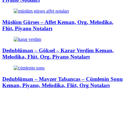
Müslüm Gürses – Affet Keman, Org, Melodika,
Flüt, Piyano Notaları
Dedublüman – Göksel – Karar Verdim Keman,
Melodika, Flüt, Org, Piyano Notaları
Dedublüman – Mavzer Tabancas – Cümlenin Sonu
Keman, Piyano, Melodika, Flüt, Org Notaları