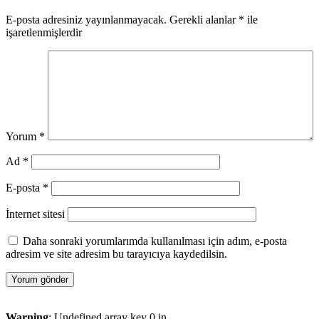
E-posta adresiniz yayınlanmayacak.
Gerekli alanlar
*
ile
işaretlenmişlerdir
Yorum
*
Ad
*
E-posta
*
İnternet sitesi
Daha sonraki yorumlarımda kullanılması için adım, e-posta
adresim ve site adresim bu tarayıcıya kaydedilsin.
Warning
: Undefined array key 0 in