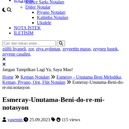
İLETİŞİM
Kürtçe Şarkı Notaları
Diğer Notalar
Piyano Notaları
Kalimba Notaları
Ukulele
NOTA İSTEK
İLETİŞİM
zülfü livaneli
,
zor
,
ziya aydıntan
,
zeynettin maraş
,
zeynep bastık
,
zeyenp casalini
,
Jangan Tampilkan Lagi
Ya, Saya Mau!
Home
Keman Notaları
Esmeray - Unutama Beni Melodika,
Keman, Piyano, Org, Flüt Notaları
Esmeray-Unutama-Beni-do-
re-mi-notasyon
Esmeray-Unutama-Beni-do-re-mi-
notasyon
yasemin
25.09.2023
115 views