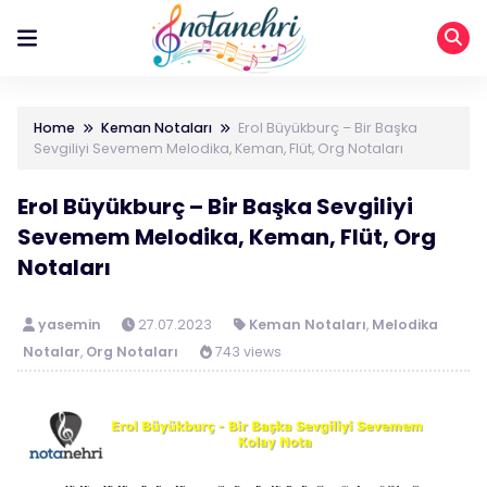
Home
Keman Notaları
Erol Büyükburç – Bir Başka
Sevgiliyi Sevemem Melodika, Keman, Flüt, Org Notaları
Erol Büyükburç – Bir Başka Sevgiliyi
Sevemem Melodika, Keman, Flüt, Org
Notaları
yasemin
27.07.2023
Keman Notaları
,
Melodika
Notalar
,
Org Notaları
743 views