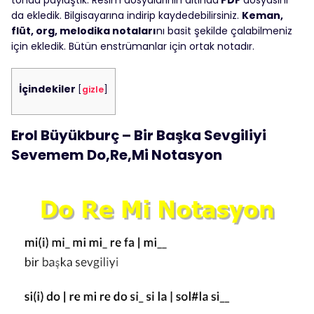
tonda paylaştık. Resim dosyalarının altında
PDF
dosyasını
da ekledik. Bilgisayarına indirip kaydedebilirsiniz.
Keman,
flüt, org, melodika notaları
nı basit şekilde çalabilmeniz
için ekledik. Bütün enstrümanlar için ortak notadır.
İçindekiler
[
gizle
]
Erol Büyükburç – Bir Başka Sevgiliyi
Sevemem Do,Re,Mi Notasyon