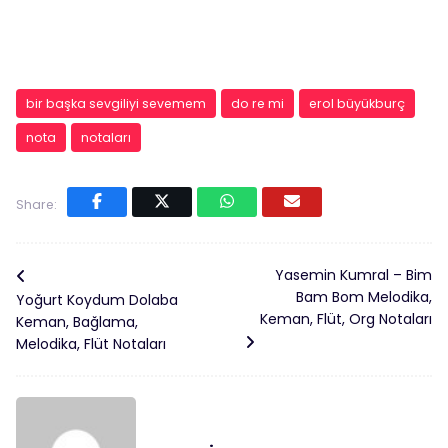
bir başka sevgiliyi sevemem
do re mi
erol büyükburç
nota
notaları
Share:
Yasemin Kumral – Bim
Bam Bom Melodika,
Yoğurt Koydum Dolaba
Keman, Flüt, Org Notaları
Keman, Bağlama,
Melodika, Flüt Notaları