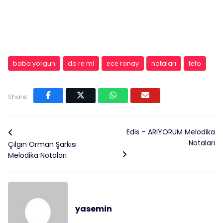
baba yorgun
do re mi
ece ronay
notaları
tefo
Share:
Edis – ARIYORUM Melodika
Notaları
Çılgın Orman Şarkısı
Melodika Notaları
yasemin