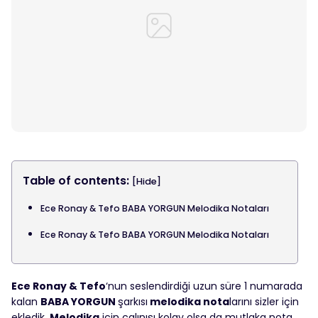
Table of contents:
[Hide]
Ece Ronay & Tefo BABA YORGUN Melodika Notaları
Ece Ronay & Tefo BABA YORGUN Melodika Notaları
Ece Ronay & Tefo
‘nun seslendirdiği uzun süre 1 numarada
kalan
BABA YORGUN
şarkısı
melodika nota
larını sizler için
ekledik.
Melodika
için çalınışı kolay olsa da mutlaka nota