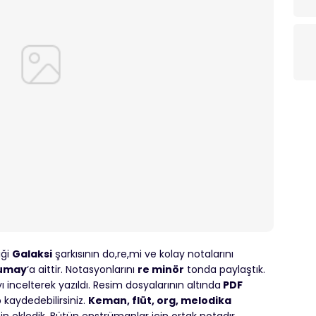
iği
Galaksi
şarkısının do,re,mi ve kolay notalarını
umay
‘a aittir. Notasyonlarını
re minör
tonda paylaştık.
 incelterek yazıldı. Resim dosyalarının altında
PDF
p kaydedebilirsiniz.
Keman, flüt, org, melodika