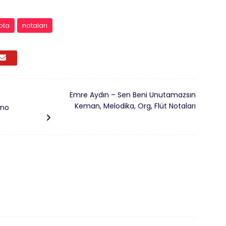
ota
notaları
Emre Aydın – Sen Beni Unutamazsın
Keman, Melodika, Org, Flüt Notaları
ano