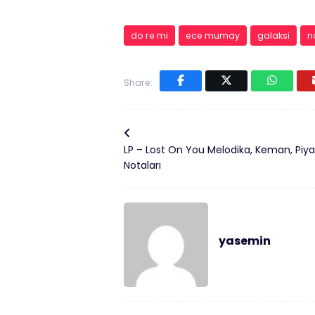
do re mi
ece mumay
galaksi
n
Share:
LP – Lost On You Melodika, Keman, Piy
Notaları
yasemin