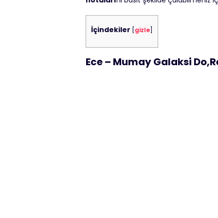
notaları
nı basit şekilde çalabilmeniz i
İçindekiler
[
gizle
]
Ece – Mumay Galaksi Do,R