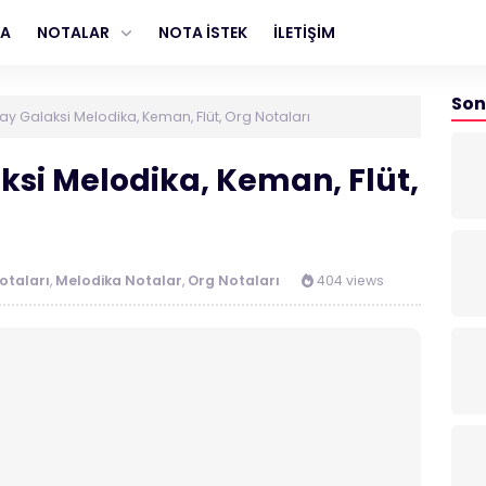
FA
NOTALAR
NOTA İSTEK
İLETİŞİM
Son
y Galaksi Melodika, Keman, Flüt, Org Notaları
si Melodika, Keman, Flüt,
taları
,
Melodika Notalar
,
Org Notaları
404 views