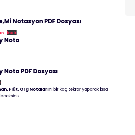
e,Mi Notasyon PDF Dosyası
on
İndir
y Nota
y Nota PDF Dosyası
r
n, Flüt, Org Notaları
nı
bir kaç tekrar yaparak kısa
leceksiniz.