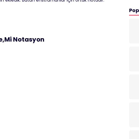
çin ekledik. Bütün enstrümanlar için ortak notadır.
Pop
e,Mi Notasyon