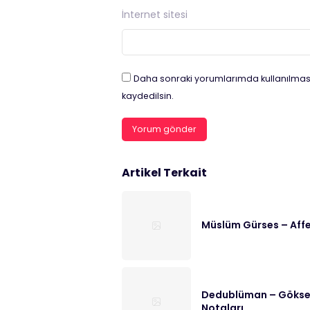
İnternet sitesi
Daha sonraki yorumlarımda kullanılması
kaydedilsin.
Artikel Terkait
Müslüm Gürses – Affe
Dedublüman – Göksel 
Notaları