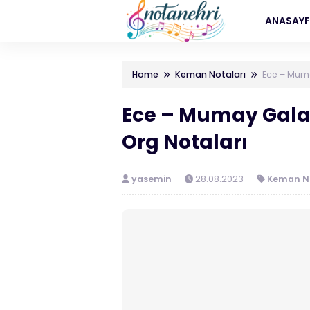
ANASAY
Home
Keman Notaları
Ece – Muma
Ece – Mumay Galak
Org Notaları
yasemin
28.08.2023
Keman No