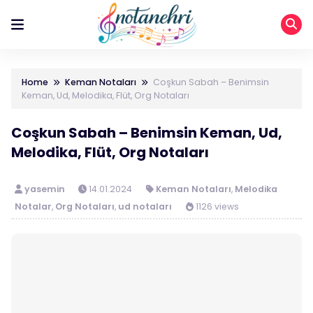
Home
Keman Notaları
Coşkun Sabah – Benimsin
Keman, Ud, Melodika, Flüt, Org Notaları
Coşkun Sabah – Benimsin Keman, Ud,
Melodika, Flüt, Org Notaları
yasemin
14.01.2024
Keman Notaları
,
Melodika
Notalar
,
Org Notaları
,
ud notaları
1126 views