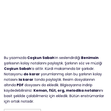
Bu yazımızda
Coşkun Sabah
‘ın seslendirdiği
Benimsin
şarkısının kolay notalarını paylaştık. Şarkının söz ve müziği
Coşkun Sabah
‘a aittir. Kürdi makamında bir şarkıdır.
Notasyonu
do karar
yorumlanmış olan bu şarkının kolay
notasını
la karar
tonda paylaştık. Resim dosyalarının
altında
PDF
dosyasını da ekledik. Bilgisayarına indirip
kaydedebilirsiniz.
Keman, flüt, org, melodika notaları
nı
basit şekilde çalabilmeniz için ekledik. Bütün enstrümanlar
için ortak notadır.