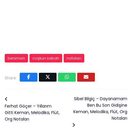
benimsin
coşkun sabah
notaları
Share:
Sibel Bilgiç – Dayanamam
Ben Bu Son Gidişine
Ferhat Göçer – Yıllarım
Keman, Melodika, Flüt, Org
Gitti Keman, Melodika, Flüt,
Notaları
Org Notaları