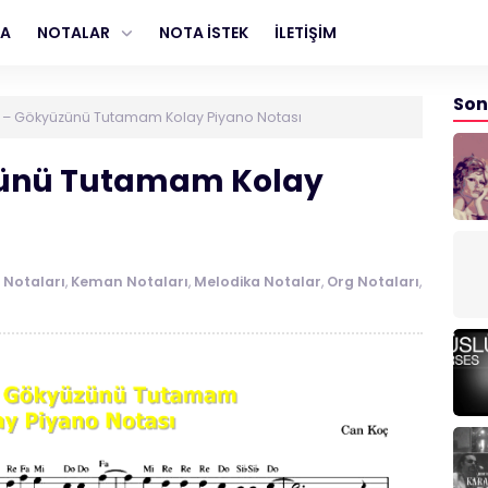
FA
NOTALAR
NOTA İSTEK
İLETİŞİM
Son
 – Gökyüzünü Tutamam Kolay Piyano Notası
zünü Tutamam Kolay
Notaları
,
Keman Notaları
,
Melodika Notalar
,
Org Notaları
,