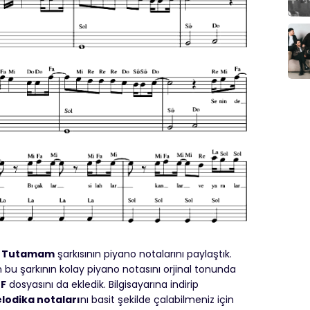
 Tutamam
şarkısının piyano notalarını paylaştık.
u şarkının kolay piyano notasını orjinal tonunda
F
dosyasını da ekledik. Bilgisayarına indirip
elodika notaları
nı basit şekilde çalabilmeniz için