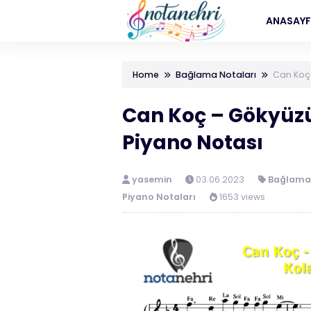
ANASAY
Home
Bağlama Notaları
Can Koç
Can Koç – Gökyü
Piyano Notası
yasemin
03.06.2023
Bağlama 
Piyano Notaları
1653 views