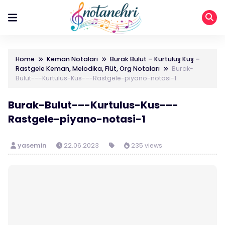
Home
Keman Notaları
Burak Bulut – Kurtuluş Kuş –
Rastgele Keman, Melodika, Flüt, Org Notaları
Burak-
Bulut-–-Kurtulus-Kus-–-Rastgele-piyano-notasi-1
Burak-Bulut-–-Kurtulus-Kus-–-
Rastgele-piyano-notasi-1
yasemin
22.06.2023
235 views