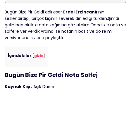
Bugün Bize Pir Geldi adlı eser
Erdal Erzincanlı
‘nın
seslendirdiği, birçok kişinin severek dinlediği türden.Şimdi
gelin hep birlikte nota kağıdına göz atalım.Öncelikle nota ve
solfej’e yer verdik.Ardına ise notanın basit ve do re mi
versiyonunu sizlerle paylaştık.
İçindekiler
[
gizle
]
Bugün Bize Pir Geldi Nota Solfej
Kaynak Kişi :
Aşık Daimi