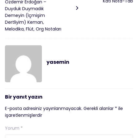
Katı Nota-Tab
Özdemir Erdoğan –
Duyduk Duymadık
Demeyin (İçmişim
Dertliyim) Keman,
Melodika, Flüt, Org Notaları
yasemin
Bir yanıt yazın
E-posta adresiniz yayınlanmayacak.
Gerekli alanlar
*
ile
işaretlenmişlerdir
Yorum
*