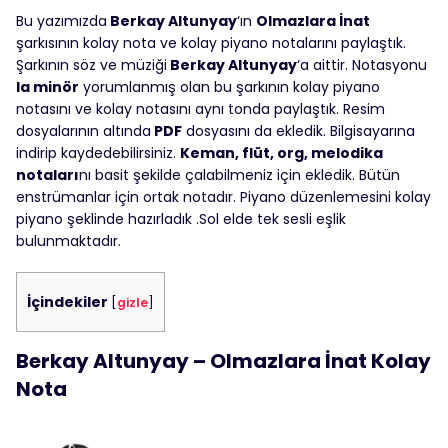
Bu yazımızda
Berkay Altunyay
‘ın
Olmazlara İnat
şarkısının kolay nota ve kolay piyano notalarını paylaştık.
Şarkının söz ve müziği
Berkay Altunyay
‘a aittir. Notasyonu
la minör
yorumlanmış olan bu şarkının kolay piyano
notasını ve kolay notasını aynı tonda paylaştık. Resim
dosyalarının altında
PDF
dosyasını da ekledik. Bilgisayarına
indirip kaydedebilirsiniz.
Keman, flüt, org, melodika
notaları
nı basit şekilde çalabilmeniz için ekledik. Bütün
enstrümanlar için ortak notadır. Piyano düzenlemesini kolay
piyano şeklinde hazırladık .Sol elde tek sesli eşlik
bulunmaktadır.
İçindekiler
[
gizle
]
Berkay Altunyay – Olmazlara İnat Kolay
Nota