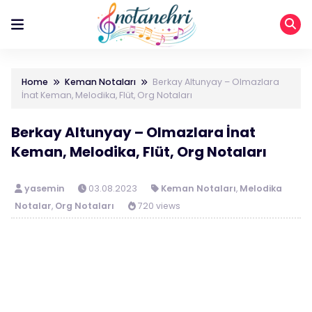
Home
Keman Notaları
Berkay Altunyay – Olmazlara
İnat Keman, Melodika, Flüt, Org Notaları
Berkay Altunyay – Olmazlara İnat
Keman, Melodika, Flüt, Org Notaları
yasemin
03.08.2023
Keman Notaları
,
Melodika
Notalar
,
Org Notaları
720 views