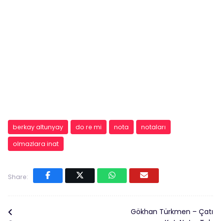
berkay altunyay
do re mi
nota
notaları
olmazlara inat
Share:
Gökhan Türkmen – Çatı