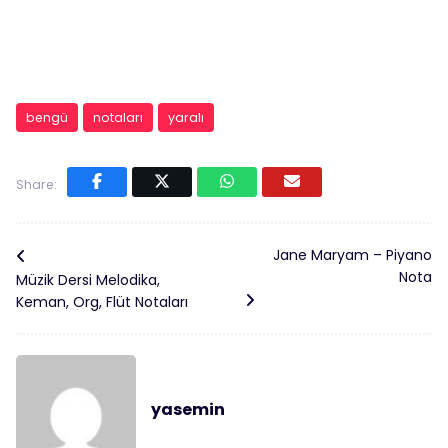
bengü
notaları
yaralı
Share:
Jane Maryam – Piyano
Nota
Müzik Dersi Melodika,
Keman, Org, Flüt Notaları
yasemin