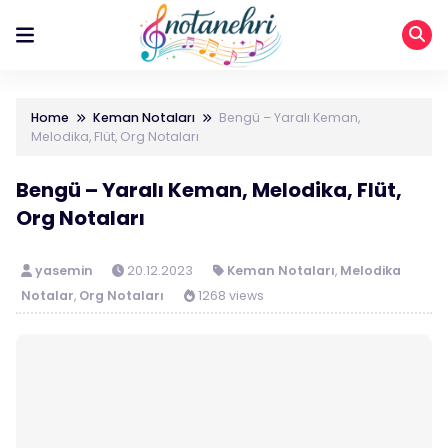
Home
Keman Notaları
Bengü – Yaralı Keman,
Melodika, Flüt, Org Notaları
Bengü – Yaralı Keman, Melodika, Flüt,
Org Notaları
yasemin
20.12.2023
Keman Notaları
,
Melodika
Notalar
,
Org Notaları
1268 views