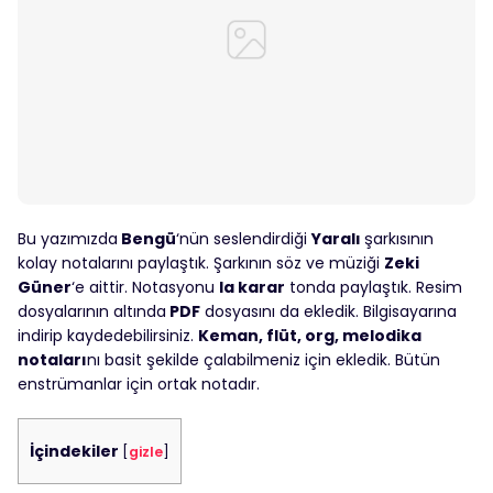
Bu yazımızda
Bengü
‘nün seslendirdiği
Yaralı
şarkısının
kolay notalarını paylaştık. Şarkının söz ve müziği
Zeki
Güner
‘e aittir. Notasyonu
la karar
tonda paylaştık. Resim
dosyalarının altında
PDF
dosyasını da ekledik. Bilgisayarına
indirip kaydedebilirsiniz.
Keman, flüt, org, melodika
notaları
nı basit şekilde çalabilmeniz için ekledik. Bütün
enstrümanlar için ortak notadır.
İçindekiler
[
gizle
]