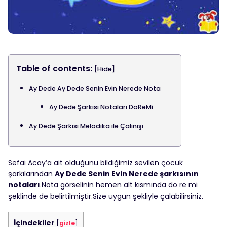
Table of contents:
[Hide]
Ay Dede Ay Dede Senin Evin Nerede Nota
Ay Dede Şarkısı Notaları DoReMi
Ay Dede Şarkısı Melodika ile Çalınışı
Sefai Acay’a ait olduğunu bildiğimiz sevilen çocuk
şarkılarından
Ay Dede Senin Evin Nerede şarkısının
notaları
.Nota görselinin hemen alt kısmında do re mi
şeklinde de belirtilmiştir.Size uygun şekliyle çalabilirsiniz.
İçindekiler
[
gizle
]