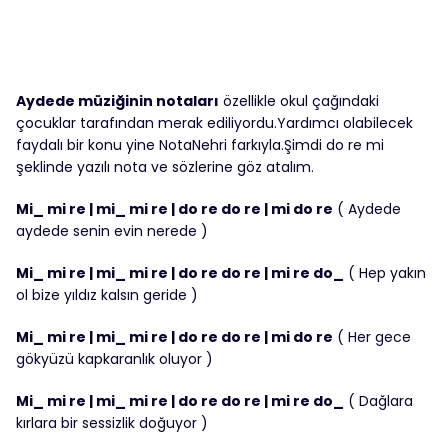
Aydede müziğinin notaları
özellikle okul çağındaki
çocuklar tarafından merak ediliyordu.Yardımcı olabilecek
faydalı bir konu yine NotaNehri farkıyla.Şimdi do re mi
şeklinde yazılı nota ve sözlerine göz atalım.
Mi_ mi re | mi_ mi re | do re do re | mi do re
( Aydede
aydede senin evin nerede )
Mi_ mi re | mi_ mi re | do re do re | mi re do_
( Hep yakın
ol bize yıldız kalsın geride )
Mi_ mi re | mi_ mi re | do re do re | mi do re
( Her gece
gökyüzü kapkaranlık oluyor )
Mi_ mi re | mi_ mi re | do re do re | mi re do_
( Dağlara
kırlara bir sessizlik doğuyor )