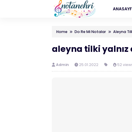
ANASAY
Home
Do Re Mi Notalar
Aleyna Til
aleyna tilki yalnız
Admin
25.01.2022
52 view