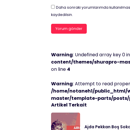
Daha sonraki yorumlarımda kullanılması
kaydedilsin.
Warning
: Undefined array key 0 i
content/themes/shurapro-mast
on line
4
Warning
: Attempt to read propert
/home/notaneh1/public_html/
master/template-parts/posts/
Artikel Terkait
Ajda Pekkan Boş Soka