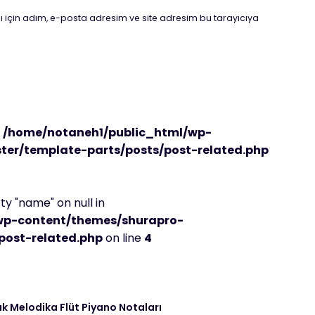
 için adım, e-posta adresim ve site adresim bu tarayıcıya
n
/home/notaneh1/public_html/wp-
er/template-parts/posts/post-related.php
y "name" on null in
wp-content/themes/shurapro-
post-related.php
on line
4
k Melodika Flüt Piyano Notaları