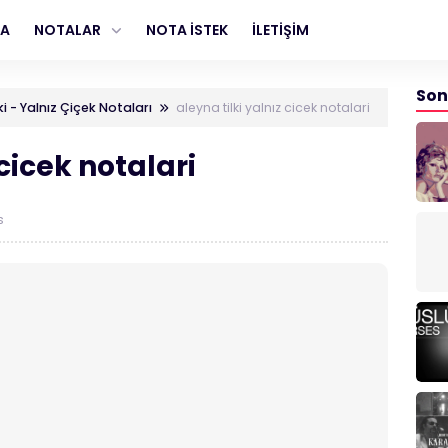
FA
NOTALAR
NOTA İSTEK
İLETİŞİM
Son
ki - Yalnız Çiçek Notaları
aleyna tilki yalnız cicek notalari
 cicek notalari
s