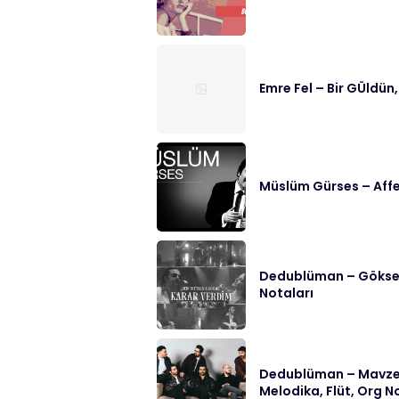
Emre Fel – Bir GÜldün,
Müslüm Gürses – Affe
Dedublüman – Göksel 
Notaları
Dedublüman – Mavzer
Melodika, Flüt, Org N