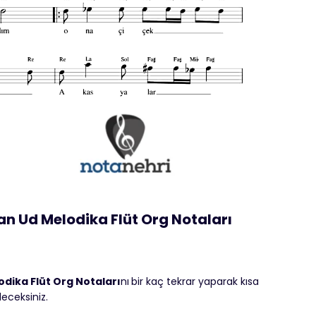
n Ud Melodika Flüt Org Notaları
dika Flüt Org Notaları
nı
bir kaç tekrar yaparak kısa
leceksiniz.