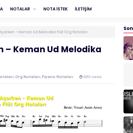
FA
NOTALAR
NOTA İSTEK
İLETİŞİM
Son
Açarken – Keman Ud Melodika Flüt Org Notaları
n – Keman Ud Melodika
taları
,
Org Notaları
,
Piyano Notaları
889 views