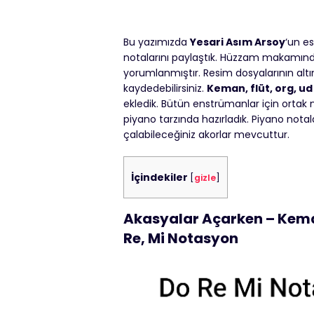
Bu yazımızda
Yesari Asım Arsoy
‘un e
notalarını paylaştık. Hüzzam makamında 
yorumlanmıştır. Resim dosyalarının alt
kaydedebilirsiniz.
Keman, flüt, org, u
ekledik. Bütün enstrümanlar için ortak n
piyano tarzında hazırladık. Piyano notal
çalabileceğiniz akorlar mevcuttur.
İçindekiler
[
gizle
]
Akasyalar Açarken – Keman
Re, Mi Notasyon