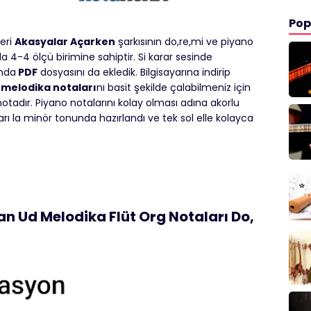
Pop
seri
Akasyalar Açarken
şarkısının do,re,mi ve piyano
4-4 ölçü birimine sahiptir. Si karar sesinde
ında
PDF
dosyasını da ekledik. Bilgisayarına indirip
d melodika notaları
nı basit şekilde çalabilmeniz için
otadır. Piyano notalarını kolay olması adına akorlu
arı la minör tonunda hazırlandı ve tek sol elle kolayca
 Ud Melodika Flüt Org Notaları Do,