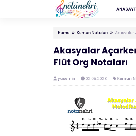
ANASAY
Home
Keman Notaları
Akasyalar 
Akasyalar Açarke
Flüt Org Notaları
yasemin
02.05.2023
Keman No