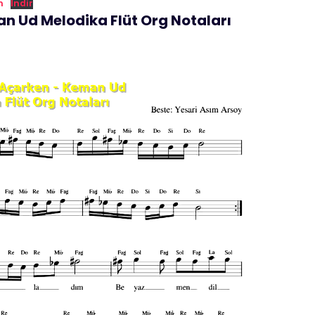
n
İndir
n Ud Melodika Flüt Org Notaları