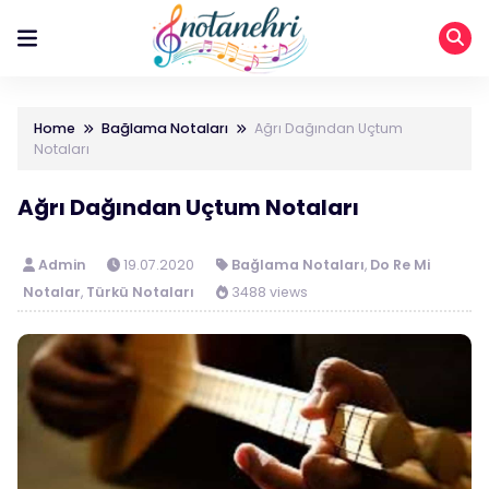
Home
Bağlama Notaları
Ağrı Dağından Uçtum
Notaları
Ağrı Dağından Uçtum Notaları
Admin
19.07.2020
Bağlama Notaları
,
Do Re Mi
Notalar
,
Türkü Notaları
3488 views