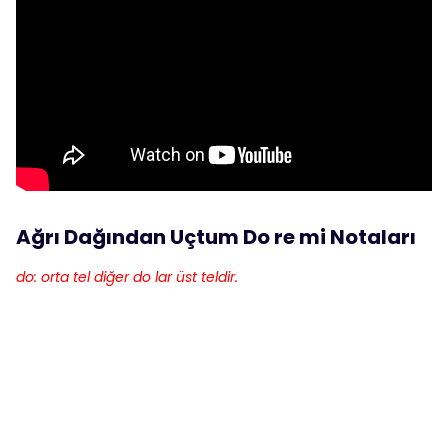
Ağrı Dağından Uçtum Do re mi Notaları
do: orta tel diğer do lar üst teldir.