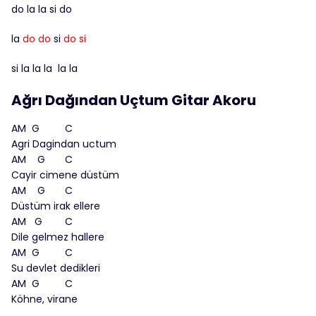
do la la si do
la
do do
si
do si
si la la la la la
Ağrı Dağından Uçtum Gitar Akoru
AM G C
Agri Dagindan uctum
AM G C
Cayir cimene düstüm
AM G C
Düstüm irak ellere
AM G C
Dile gelmez hallere
AM G C
Su devlet dedikleri
AM G C
Köhne, virane