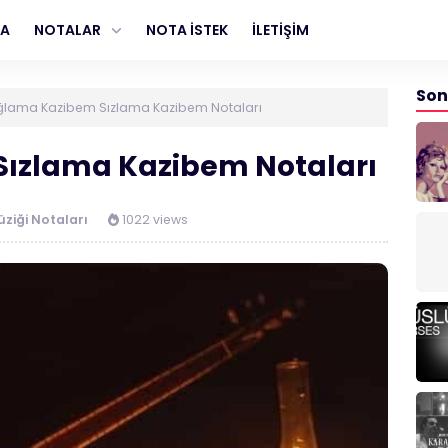
FA
NOTALAR
NOTA İSTEK
İLETİŞİM
Son
ğlama Kazibem Sızlama Kazibem Notaları
ızlama Kazibem Notaları
üziği Notaları
1022 views