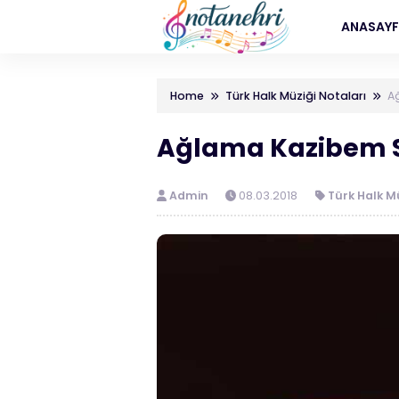
ANASAY
Home
Türk Halk Müziği Notaları
A
Ağlama Kazibem S
Admin
08.03.2018
Türk Halk M